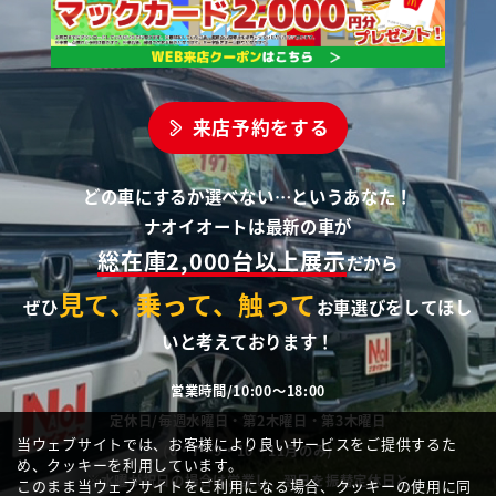
来店予約をする
どの車にするか選べない…というあなた！
ナオイオートは最新の車が
総在庫2,000台以上展示
だから
見て、乗って、触って
ぜひ
お車選びをしてほし
いと考えております！
営業時間/10:00～18:00
定休日/毎週水曜日・第2木曜日・第3木曜日
当ウェブサイトでは、お客様により良いサービスをご提供するた
(6・7・9・10・11月のみ)
め、クッキーを利用しています。
※水曜が祝日の場合は営業し、翌日を振替定休日と
このまま当ウェブサイトをご利用になる場合、クッキーの使用に同