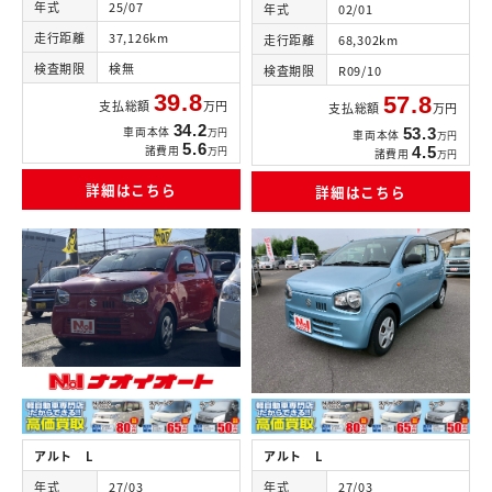
年式
25/07
年式
02/01
走行距離
37,126km
走行距離
68,302km
検査期限
検無
検査期限
R09/10
39.8
57.8
支払総額
万円
支払総額
万円
34.2
車両本体
53.3
万円
車両本体
万円
5.6
諸費用
4.5
万円
諸費用
万円
詳細はこちら
詳細はこちら
アルト L
アルト L
年式
27/03
年式
27/03