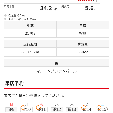
車両本体
諸費用
34.2
5.6
万円
万円
法定整備：有
保証：有
(1ヶ月1,000km)
年式
車検
25/03
検無
走行距離
排気量
68,973km
660cc
色
マルーンブラウンパール
来店予約
来店ご希望日◯を選択してください。
日
月
火
水
木
金
土
8/9
8/10
8/11
8/12
8/13
8/14
8/15