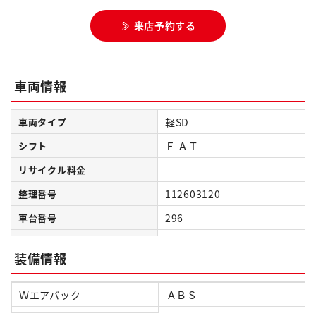
来店予約する
車両情報
車両タイプ
軽SD
シフト
Ｆ ＡＴ
リサイクル料金
－
整理番号
112603120
車台番号
296
装備情報
Ｗエアバック
ＡＢＳ