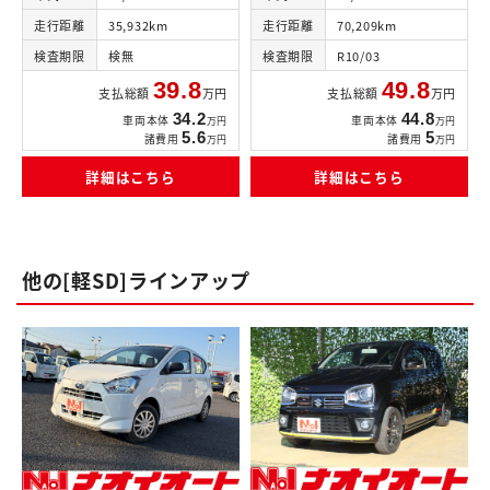
走行距離
35,932km
走行距離
70,209km
検査期限
検無
検査期限
R10/03
39.8
49.8
支払総額
万円
支払総額
万円
34.2
44.8
車両本体
車両本体
万円
万円
5.6
5
諸費用
諸費用
万円
万円
詳細はこちら
詳細はこちら
他の[軽SD]ラインアップ