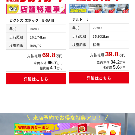
アルト L
ピクシス エポック B-SAⅢ
年式
27/03
年式
04/02
走行距離
35,932km
走行距離
10,174km
検査期限
検無
検査期限
R09/02
39.8
69.8
支払総額
万円
支払総額
万円
34.2
車両本体
65.7
万円
車両本体
万円
5.6
諸費用
4.1
万円
諸費用
万円
詳細はこちら
詳細はこちら
来店予約でお得な特典アリ！