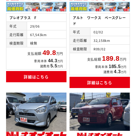
プレオプラス F
アルト ワークス ベースグレー
ド
年式
29/06
年式
02/02
走行距離
67,543km
走行距離
32,158km
検査期限
検無
検査期限
R09/02
49.8
支払総額
万円
189.8
支払総額
万円
44.3
車両本体
万円
5.5
諸費用
185.5
万円
車両本体
万円
4.3
諸費用
万円
詳細はこちら
詳細はこちら