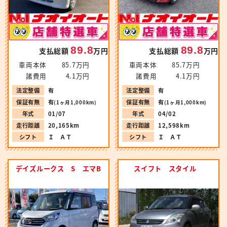
89.8
89.8
支払総額
万円
支払総額
万円
車両本体
85.7万円
車両本体
85.7万円
諸費用
4.1万円
諸費用
4.1万円
法定整備
有
法定整備
有
保証有無
有
保証有無
有
(1ヶ月1,000km)
(1ヶ月1,000km)
年式
01/07
年式
04/02
走行距離
20,165km
走行距離
12,598km
シフト
Ｉ ＡＴ
シフト
Ｉ ＡＴ
デイズルークス S エマB
スイフト スタイル