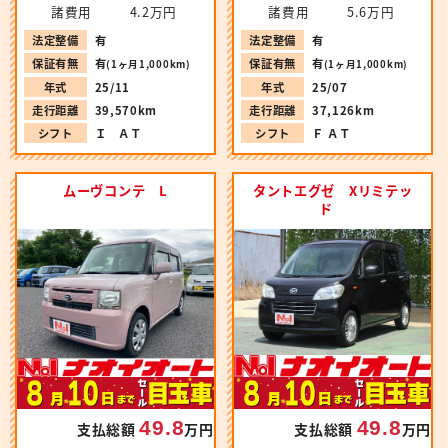
諸費用
4.2万円
諸費用
5.6万円
法定整備
有
法定整備
有
保証有無
有
保証有無
有
(1ヶ月1,000km)
(1ヶ月1,000km)
年式
25/11
年式
25/07
走行距離
39,570km
走行距離
37,126km
シフト
Ｉ ＡＴ
シフト
Ｆ ＡＴ
ムーヴコンテ L
タントエグゼ Xリミテッ
ド
49.8
49.8
支払総額
万円
支払総額
万円