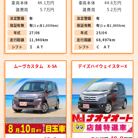
車両本体
44.1万円
車両本体
44.6万円
諸費用
5.7万円
諸費用
5.2万円
法定整備
有
法定整備
有
保証有無
有
保証有無
有
(1ヶ月1,000km)
(1ヶ月1,000km)
年式
27/06
年式
25/04
走行距離
11,940km
走行距離
68,497km
シフト
Ｉ ＡＴ
シフト
Ｃ ＡＴ
ムーヴカスタム X-SA
デイズハイウェイスターX