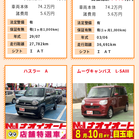
車両本体
74.2万円
車両本体
74.2万円
諸費用
5.6万円
諸費用
5.6万円
法定整備
有
法定整備
有
保証有無
有
(1ヶ月1,000km)
保証有無
有
(1ヶ月1,000km)
年式
29/07
年式
03/06
走行距離
27,782km
走行距離
36,691km
シフト
Ｉ ＡＴ
シフト
Ｉ ＡＴ
ハスラー A
ムーヴキャンバス L-SAⅢ