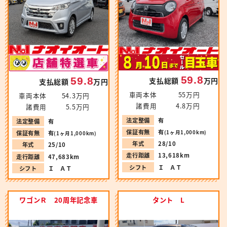
59.8
59.8
支払総額
万円
支払総額
万円
車両本体
55万円
車両本体
54.3万円
諸費用
4.8万円
諸費用
5.5万円
法定整備
有
法定整備
有
保証有無
有
(1ヶ月1,000km)
保証有無
有
(1ヶ月1,000km)
年式
28/10
年式
25/10
走行距離
13,618km
走行距離
47,683km
シフト
Ｉ ＡＴ
シフト
Ｉ ＡＴ
ワゴンＲ 20周年記念車
タント L