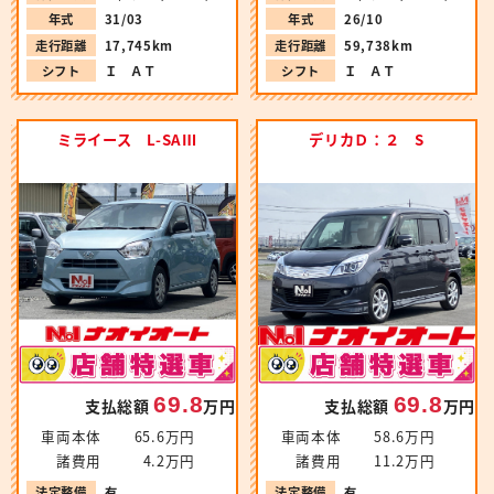
年式
31/03
年式
26/10
走行距離
17,745km
走行距離
59,738km
シフト
Ｉ ＡＴ
シフト
Ｉ ＡＴ
ミライース L-SAⅢ
デリカＤ：２ S
69.8
69.8
支払総額
万円
支払総額
万円
車両本体
65.6万円
車両本体
58.6万円
諸費用
4.2万円
諸費用
11.2万円
法定整備
有
法定整備
有