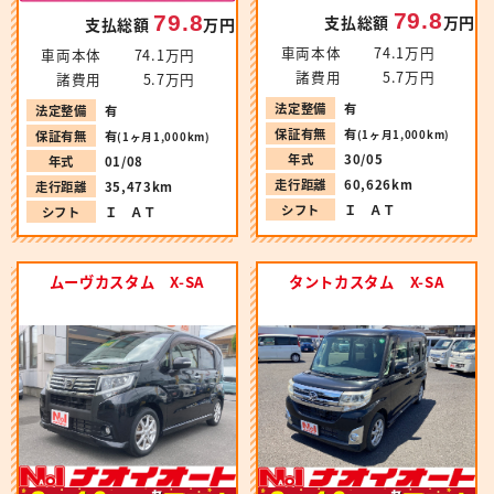
79.8
79.8
支払総額
万円
支払総額
万円
車両本体
74.1万円
車両本体
74.1万円
諸費用
5.7万円
諸費用
5.7万円
法定整備
有
法定整備
有
保証有無
有
(1ヶ月1,000km)
保証有無
有
(1ヶ月1,000km)
年式
30/05
年式
01/08
走行距離
60,626km
走行距離
35,473km
シフト
Ｉ ＡＴ
シフト
Ｉ ＡＴ
ムーヴカスタム X-SA
タントカスタム X-SA