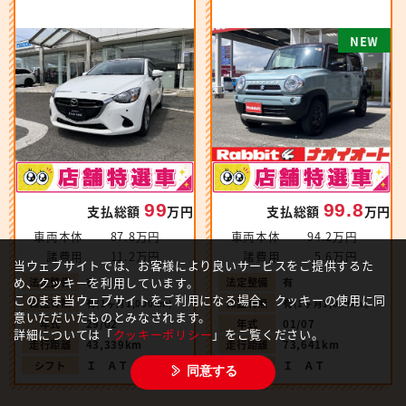
N
W
99.8
99
支払総額
万円
支払総額
万円
車両本体
94.2万円
車両本体
87.8万円
諸費用
5.6万円
諸費用
11.2万円
当ウェブサイトでは、お客様により良いサービスをご提供するた
め、クッキーを利用しています。
法定整備
有
法定整備
有
このまま当ウェブサイトをご利用になる場合、クッキーの使用に同
保証有無
有
保証有無
有
(1ヶ月1,000km)
(1ヶ月1,000km)
意いただいたものとみなされます。
年式
01/07
年式
29/02
詳細については「
クッキーポリシー
」をご覧ください。
走行距離
73,641km
走行距離
43,339km
シフト
Ｉ ＡＴ
シフト
Ｉ ＡＴ
同意する