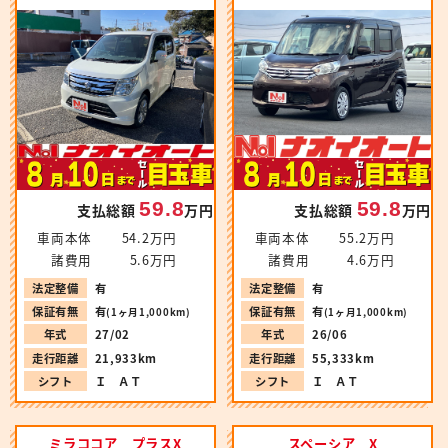
59.8
59.8
支払総額
万円
支払総額
万円
車両本体
54.2万円
車両本体
55.2万円
諸費用
5.6万円
諸費用
4.6万円
法定整備
有
法定整備
有
保証有無
有
保証有無
有
(1ヶ月1,000km)
(1ヶ月1,000km)
年式
27/02
年式
26/06
走行距離
21,933km
走行距離
55,333km
シフト
Ｉ ＡＴ
シフト
Ｉ ＡＴ
ミラココア プラスX
スペーシア X