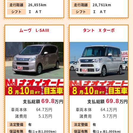
走行距離
26,855km
走行距離
28,761km
シフト
Ｉ ＡＴ
シフト
Ｉ ＡＴ
ムーヴ L-SAⅢ
タント X ターボ
69.8
69.8
支払総額
万円
支払総額
万円
車両本体
64.7万円
車両本体
64.1万円
諸費用
5.1万円
諸費用
5.7万円
法定整備
有
法定整備
有
保証有無
有
保証有無
有
(1ヶ月1,000km)
(1ヶ月1,000km)