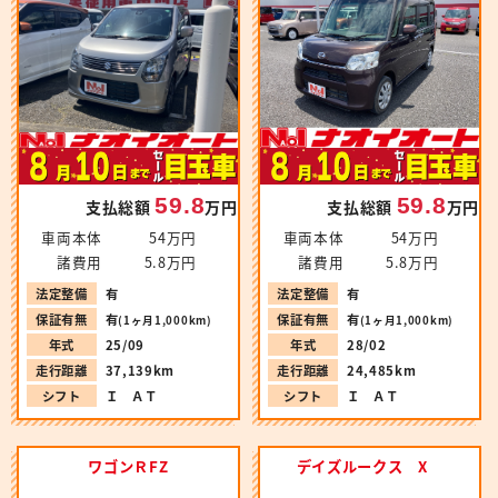
59.8
59.8
支払総額
万円
支払総額
万円
車両本体
54万円
車両本体
54万円
諸費用
5.8万円
諸費用
5.8万円
法定整備
有
法定整備
有
保証有無
有
保証有無
有
(1ヶ月1,000km)
(1ヶ月1,000km)
年式
28/02
年式
25/09
走行距離
24,485km
走行距離
37,139km
シフト
Ｉ ＡＴ
シフト
Ｉ ＡＴ
ワゴンＲFZ
デイズルークス X