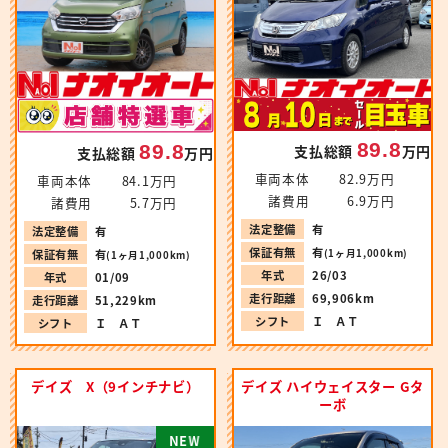
89.8
89.8
支払総額
万円
支払総額
万円
車両本体
82.9万円
車両本体
84.1万円
諸費用
6.9万円
諸費用
5.7万円
法定整備
有
法定整備
有
保証有無
有
(1ヶ月1,000km)
保証有無
有
(1ヶ月1,000km)
年式
26/03
年式
01/09
走行距離
69,906km
走行距離
51,229km
シフト
Ｉ ＡＴ
シフト
Ｉ ＡＴ
デイズ X（9インチナビ）
デイズ ハイウェイスター Gタ
ーボ
N
W