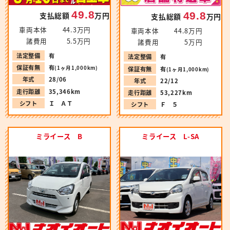
49.8
49.8
支払総額
万円
支払総額
万円
車両本体
44.3万円
車両本体
44.8万円
諸費用
5.5万円
諸費用
5万円
法定整備
有
法定整備
有
保証有無
有
(1ヶ月1,000km)
保証有無
有
(1ヶ月1,000km)
年式
28/06
年式
22/12
走行距離
35,346km
走行距離
53,227km
シフト
Ｉ ＡＴ
シフト
Ｆ ５
ミライース B
ミライース L-SA