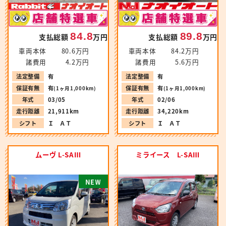
84.8
89.8
支払総額
万円
支払総額
万円
車両本体
80.6万円
車両本体
84.2万円
諸費用
4.2万円
諸費用
5.6万円
法定整備
有
法定整備
有
保証有無
有
保証有無
有
(1ヶ月1,000km)
(1ヶ月1,000km)
年式
03/05
年式
02/06
走行距離
21,911km
走行距離
34,220km
シフト
Ｉ ＡＴ
シフト
Ｉ ＡＴ
ムーヴ L-SAⅢ
ミライース L-SAⅢ
N
W