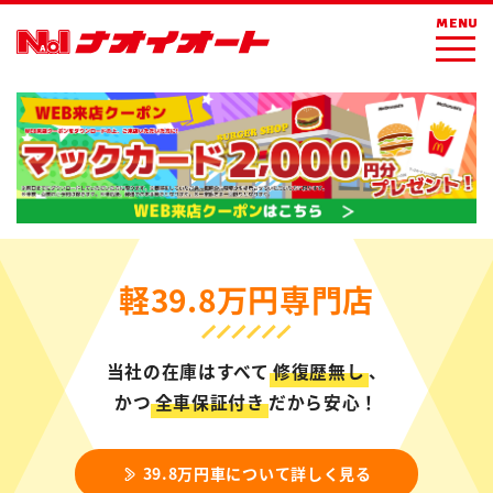
MENU
軽39.8万円専門店
当社の在庫はすべて
修復歴無し
、
かつ
全車保証付き
だから安心！
39.8万円車について詳しく見る