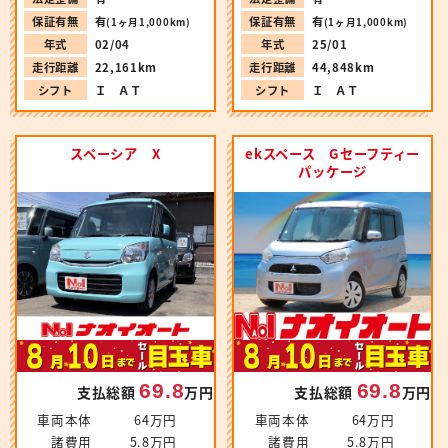
保証有無
有
保証有無
有
(1ヶ月1,000km)
(1ヶ月1,000km)
年式
02/04
年式
25/01
走行距離
22,161km
走行距離
44,848km
シフト
Ｉ ＡＴ
シフト
Ｉ ＡＴ
スペーシア X
ekスペース Gセーフティー
パッケージ
69.8
69.8
支払総額
万円
支払総額
万円
車両本体
64万円
車両本体
64万円
諸費用
5.8万円
諸費用
5.8万円