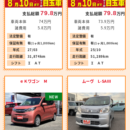
79.8
79.8
支払総額
万円
支払総額
万円
車両本体
74万円
車両本体
73.9万円
諸費用
5.8万円
諸費用
5.9万円
法定整備
有
法定整備
有
保証有無
有
保証有無
有
(1ヶ月1,000km)
(1ヶ月1,000km)
年式
27/03
年式
25/10
走行距離
31,874km
走行距離
51,289km
シフト
Ｉ ＡＴ
シフト
Ｉ ＡＴ
ｅＫワゴン M
ムーヴ L-SAⅢ
N
W