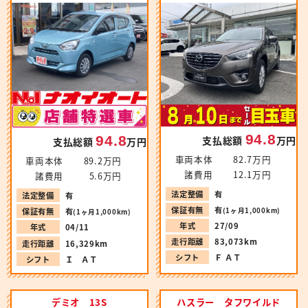
94.8
94.8
支払総額
万円
支払総額
万円
車両本体
82.7万円
車両本体
89.2万円
諸費用
12.1万円
諸費用
5.6万円
法定整備
有
法定整備
有
保証有無
有
(1ヶ月1,000km)
保証有無
有
(1ヶ月1,000km)
年式
27/09
年式
04/11
走行距離
83,073km
走行距離
16,329km
シフト
Ｆ ＡＴ
シフト
Ｉ ＡＴ
デミオ 13S
ハスラー タフワイルド