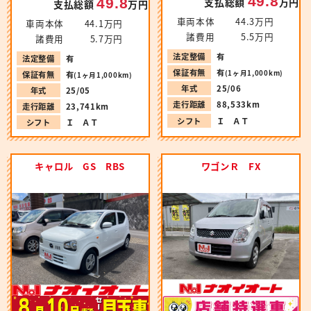
49.8
49.8
支払総額
万円
支払総額
万円
車両本体
44.3万円
車両本体
44.1万円
諸費用
5.5万円
諸費用
5.7万円
法定整備
有
法定整備
有
保証有無
有
(1ヶ月1,000km)
保証有無
有
(1ヶ月1,000km)
年式
25/06
年式
25/05
走行距離
88,533km
走行距離
23,741km
シフト
Ｉ ＡＴ
シフト
Ｉ ＡＴ
キャロル GS RBS
ワゴンＲ FX