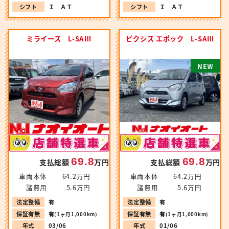
シフト
Ｉ ＡＴ
シフト
Ｉ ＡＴ
ミライース L-SAⅢ
ピクシス エポック L-SAⅢ
N
W
69.8
69.8
支払総額
万円
支払総額
万円
車両本体
64.2万円
車両本体
64.2万円
諸費用
5.6万円
諸費用
5.6万円
法定整備
有
法定整備
有
保証有無
有
保証有無
有
(1ヶ月1,000km)
(1ヶ月1,000km)
年式
03/06
年式
01/06