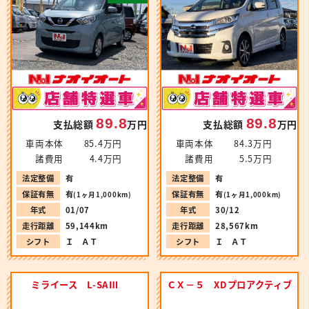
89.8
89.8
支払総額
万円
支払総額
万円
車両本体
85.4万円
車両本体
84.3万円
諸費用
4.4万円
諸費用
5.5万円
法定整備
有
法定整備
有
保証有無
有
保証有無
有
(1ヶ月1,000km)
(1ヶ月1,000km)
年式
01/07
年式
30/12
走行距離
59,144km
走行距離
28,567km
シフト
Ｉ ＡＴ
シフト
Ｉ ＡＴ
ミライース L-SAⅢ
ＣＸ－５ XDプロアクティブ