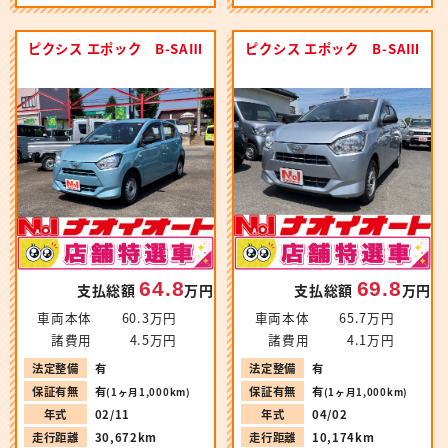
ピクシス エポック B-SAⅢ
ピクシス エポック B-SAⅢ
64.8
69.8
支払総額
万円
支払総額
万円
車両本体
60.3万円
車両本体
65.7万円
諸費用
4.5万円
諸費用
4.1万円
法定整備
有
法定整備
有
保証有無
有
保証有無
有
(1ヶ月1,000km)
(1ヶ月1,000km)
年式
02/11
年式
04/02
走行距離
30,672km
走行距離
10,174km