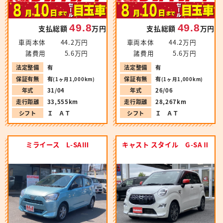
49.8
49.8
支払総額
万円
支払総額
万円
車両本体
44.2万円
車両本体
44.2万円
諸費用
5.6万円
諸費用
5.6万円
法定整備
有
法定整備
有
保証有無
有
保証有無
有
(1ヶ月1,000km)
(1ヶ月1,000km)
年式
31/04
年式
26/06
走行距離
33,555km
走行距離
28,267km
シフト
Ｉ ＡＴ
シフト
Ｉ ＡＴ
ミライース L-SAⅢ
キャスト スタイル G-SAⅡ