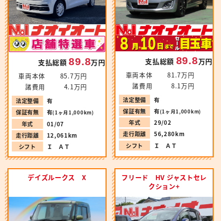
89.8
89.8
支払総額
万円
支払総額
万円
車両本体
81.7万円
車両本体
85.7万円
諸費用
8.1万円
諸費用
4.1万円
法定整備
有
法定整備
有
保証有無
有
(1ヶ月1,000km)
保証有無
有
(1ヶ月1,000km)
年式
29/02
年式
01/07
走行距離
56,280km
走行距離
12,061km
シフト
Ｉ ＡＴ
シフト
Ｉ ＡＴ
デイズルークス X
フリード HV ジャストセレ
クション+