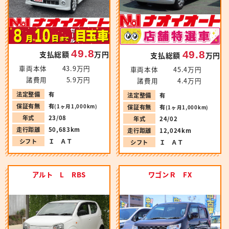
49.8
49.8
支払総額
万円
支払総額
万円
車両本体
43.9万円
車両本体
45.4万円
諸費用
5.9万円
諸費用
4.4万円
法定整備
有
法定整備
有
保証有無
有
(1ヶ月1,000km)
保証有無
有
(1ヶ月1,000km)
年式
23/08
年式
24/02
走行距離
50,683km
走行距離
12,024km
シフト
Ｉ ＡＴ
シフト
Ｉ ＡＴ
アルト L RBS
ワゴンＲ FX