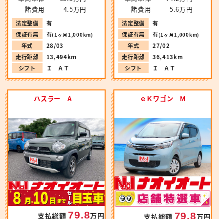
諸費用
4.5万円
諸費用
5.6万円
法定整備
有
法定整備
有
保証有無
有
保証有無
有
(1ヶ月1,000km)
(1ヶ月1,000km)
年式
28/03
年式
27/02
走行距離
13,494km
走行距離
36,413km
シフト
Ｉ ＡＴ
シフト
Ｉ ＡＴ
ハスラー A
ｅＫワゴン M
79.8
79.8
支払総額
万円
支払総額
万円