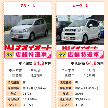
アルト L
ムーヴ L
64.8
64.8
支払総額
万円
支払総額
万円
車両本体
60.6万円
車両本体
60.3万円
諸費用
4.2万円
諸費用
4.5万円
法定整備
有
法定整備
有
保証有無
有
保証有無
有
(1ヶ月1,000km)
(1ヶ月1,000km)
年式
01/08
年式
28/06
走行距離
30,110km
走行距離
33,999km
シフト
Ｉ ＡＴ
シフト
Ｉ ＡＴ