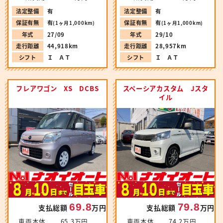
法定整備
有
法定整備
有
保証有無
有
保証有無
有
(1ヶ月1,000km)
(1ヶ月1,000km)
年式
27/09
年式
29/10
走行距離
44,918km
走行距離
28,957km
シフト
Ｉ ＡＴ
シフト
Ｉ ＡＴ
フレアワゴン XS DCBS
スペーシアカスタム Jスタ
イル
69.8
79.8
支払総額
万円
支払総額
万円
車両本体
65.3万円
車両本体
74.2万円