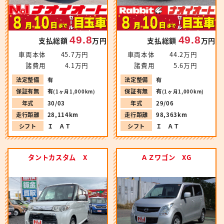
49.8
49.8
支払総額
万円
支払総額
万円
車両本体
45.7万円
車両本体
44.2万円
諸費用
4.1万円
諸費用
5.6万円
法定整備
有
法定整備
有
保証有無
有
保証有無
有
(1ヶ月1,000km)
(1ヶ月1,000km)
年式
30/03
年式
29/06
走行距離
28,114km
走行距離
98,363km
シフト
Ｉ ＡＴ
シフト
Ｉ ＡＴ
タントカスタム X
ＡＺワゴン XG