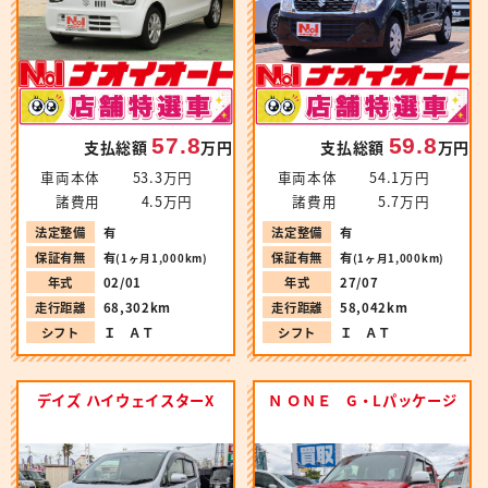
57.8
59.8
支払総額
万円
支払総額
万円
車両本体
53.3万円
車両本体
54.1万円
諸費用
4.5万円
諸費用
5.7万円
法定整備
有
法定整備
有
保証有無
有
保証有無
有
(1ヶ月1,000km)
(1ヶ月1,000km)
年式
02/01
年式
27/07
走行距離
68,302km
走行距離
58,042km
シフト
Ｉ ＡＴ
シフト
Ｉ ＡＴ
デイズ ハイウェイスターX
Ｎ ＯＮＥ G・Lパッケージ