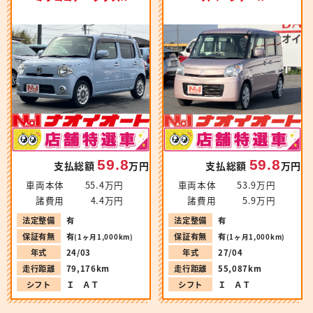
59.8
59.8
支払総額
万円
支払総額
万円
車両本体
55.4万円
車両本体
53.9万円
諸費用
4.4万円
諸費用
5.9万円
法定整備
有
法定整備
有
保証有無
有
保証有無
有
(1ヶ月1,000km)
(1ヶ月1,000km)
年式
24/03
年式
27/04
走行距離
79,176km
走行距離
55,087km
シフト
Ｉ ＡＴ
シフト
Ｉ ＡＴ