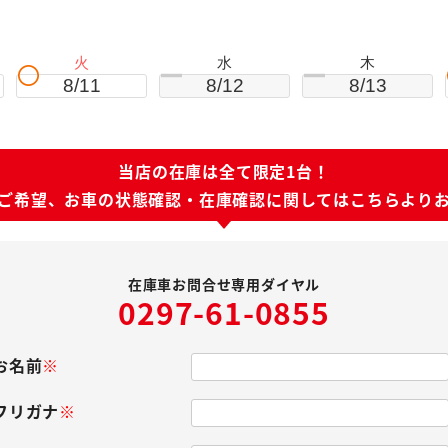
。
火
水
木
8/11
8/12
8/13
当店の在庫は全て限定1台！
ご希望、お車の状態確認・
在庫確認に関してはこちらより
在庫車お問合せ専用ダイヤル
0297-61-0855
お名前
※
フリガナ
※