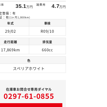
本体
諸費用
35.1
4.7
万円
万円
定整備：有
証：有
(1ヶ月1,000km)
年式
車検
29/02
R09/10
走行距離
排気量
17,869km
660cc
色
スペリアホワイト
在庫車お問合せ専用ダイヤル
0297-61-0855