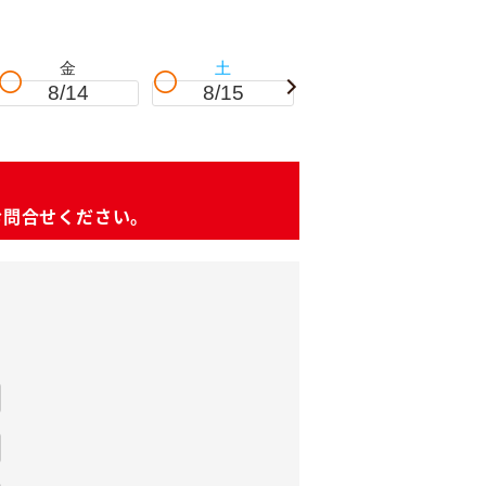
金
土
日
8/14
8/15
8/16
お問合せください。