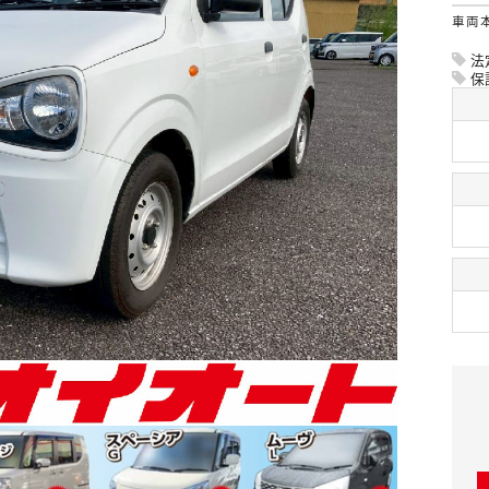
車両
法
保