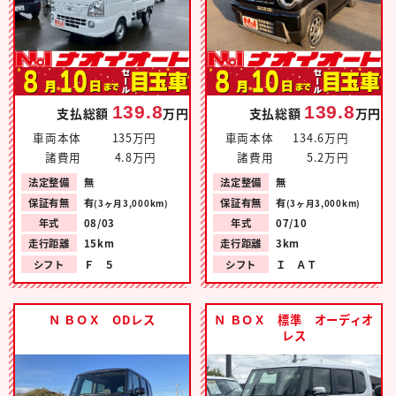
139.8
139.8
支払総額
万円
支払総額
万円
車両本体
135万円
車両本体
134.6万円
諸費用
4.8万円
諸費用
5.2万円
法定整備
無
法定整備
無
保証有無
有
保証有無
有
(3ヶ月3,000km)
(3ヶ月3,000km)
年式
08/03
年式
07/10
走行距離
15km
走行距離
3km
シフト
Ｆ ５
シフト
Ｉ ＡＴ
Ｎ ＢＯＸ ODレス
Ｎ ＢＯＸ 標準 オーディオ
レス