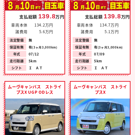
139.8
139.8
支払総額
万円
支払総額
万円
車両本体
134.2万円
車両本体
134.7万円
諸費用
5.6万円
諸費用
5.1万円
法定整備
無
法定整備
無
保証有無
有
保証有無
有
(3ヶ月3,000km)
(3ヶ月3,000km)
年式
07/12
年式
07/09
走行距離
5km
走行距離
5km
シフト
Ｉ ＡＴ
シフト
Ｉ ＡＴ
ムーヴキャンバス ストライ
ムーヴキャンバス ストライ
プスX UGP ODレス
プスX