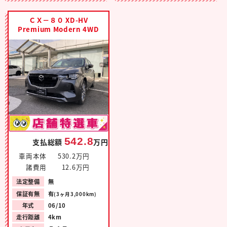
ＣＸ－８０ XD-HV
Premium Modern 4WD
542.8
支払総額
万円
車両本体
530.2万円
諸費用
12.6万円
法定整備
無
保証有無
有
(3ヶ月3,000km)
年式
06/10
走行距離
4km