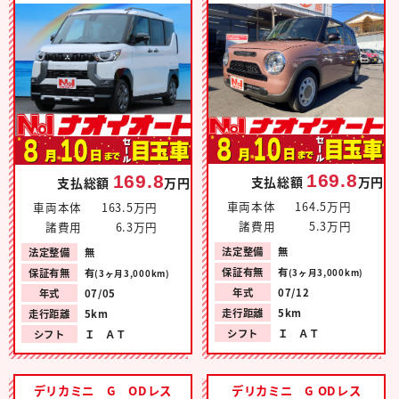
169.8
169.8
支払総額
万円
支払総額
万円
車両本体
164.5万円
車両本体
163.5万円
諸費用
5.3万円
諸費用
6.3万円
法定整備
無
法定整備
無
保証有無
有
保証有無
有
(3ヶ月3,000km)
(3ヶ月3,000km)
年式
07/12
年式
07/05
走行距離
5km
走行距離
5km
シフト
Ｉ ＡＴ
シフト
Ｉ ＡＴ
デリカミニ G ODレス
デリカミニ G ODレス