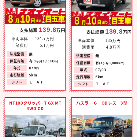
139.8
支払総額
万円
139.8
支払総額
万円
車両本体
134.7万円
車両本体
135万円
諸費用
5.1万円
諸費用
4.8万円
法定整備
無
法定整備
無
保証有無
有
(3ヶ月3,000km)
保証有無
有
(3ヶ月3,000km)
年式
07/09
年式
07/03
走行距離
5km
走行距離
6km
シフト
Ｉ ＡＴ
シフト
Ｉ ＡＴ
NT100クリッパーT GX MT
ハスラー G ODレス 3型
4WD CD