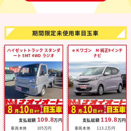
期間限定未使用車目玉車
ハイゼットトラック スタンダ
ｅＫワゴン M 純正9インチ
ート 5MT 4WD ラジオ
ナビ
109.8
119.8
支払総額
万円
支払総額
万円
車両本体
105万円
車両本体
113.2万円