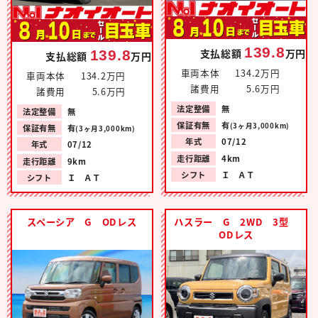
139.8
支払総額
万円
139.8
支払総額
万円
車両本体
134.2万円
車両本体
134.2万円
諸費用
5.6万円
諸費用
5.6万円
法定整備
無
法定整備
無
保証有無
有
(3ヶ月3,000km)
保証有無
有
(3ヶ月3,000km)
年式
07/12
年式
07/12
走行距離
4km
走行距離
9km
シフト
Ｉ ＡＴ
シフト
Ｉ ＡＴ
スペーシア G ODレス
ハスラー G 2WD 3型
ODレス