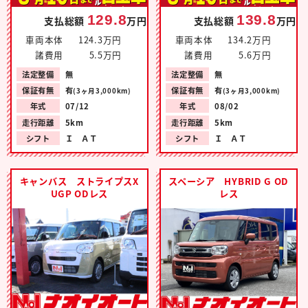
129.8
139.8
支払総額
万円
支払総額
万円
車両本体
124.3万円
車両本体
134.2万円
諸費用
5.5万円
諸費用
5.6万円
法定整備
無
法定整備
無
保証有無
有
保証有無
有
(3ヶ月3,000km)
(3ヶ月3,000km)
年式
07/12
年式
08/02
走行距離
5km
走行距離
5km
シフト
Ｉ ＡＴ
シフト
Ｉ ＡＴ
キャンバス ストライプスX
スペーシア HYBRID G OD
UGP ODレス
レス