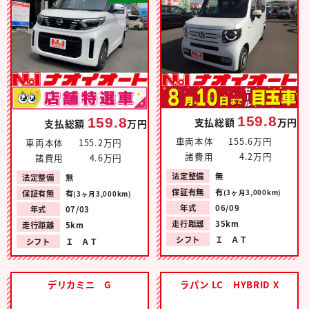
159.8
159.8
支払総額
万円
支払総額
万円
車両本体
155.6万円
車両本体
155.2万円
諸費用
4.2万円
諸費用
4.6万円
法定整備
無
法定整備
無
保証有無
有
(3ヶ月3,000km)
保証有無
有
(3ヶ月3,000km)
年式
06/09
年式
07/03
走行距離
35km
走行距離
5km
シフト
Ｉ ＡＴ
シフト
Ｉ ＡＴ
デリカミニ G
ラパン LC HYBRID X