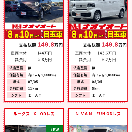
149.8
149.8
支払総額
万円
支払総額
万円
車両本体
144万円
車両本体
143.6万円
諸費用
5.8万円
諸費用
6.2万円
法定整備
無
法定整備
無
保証有無
有
保証有無
有
(3ヶ月3,000km)
(3ヶ月3,000km)
年式
07/05
年式
08/05
走行距離
11km
走行距離
5km
シフト
Ｉ ＡＴ
シフト
Ｉ ＡＴ
ルークス X ODレス
Ｎ ＶＡＮ FUN ODレス
N
E
W