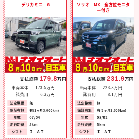
デリカミニ G
ソリオ MX 全方位モニタ
ー付き
179.8
231.9
支払総額
万円
支払総額
万円
車両本体
173.5万円
車両本体
223.8万円
諸費用
6.3万円
諸費用
8.1万円
法定整備
無
法定整備
無
保証有無
有
保証有無
有
(3ヶ月3,000km)
(3ヶ月3,000km)
年式
07/04
年式
08/02
走行距離
5km
走行距離
5km
シフト
Ｉ ＡＴ
シフト
Ｉ ＡＴ