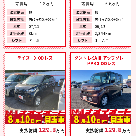
諸費用
4.8万円
諸費用
6.6万円
法定整備
無
法定整備
無
保証有無
有
保証有無
有
(3ヶ月3,000km)
(3ヶ月3,000km)
年式
07/11
年式
06/12
走行距離
3km
走行距離
2,344km
シフト
Ｆ ５
シフト
Ｉ ＡＴ
デイズ X ODレス
タント L-SAⅢ アップグレー
ドPKG ODレス
129.8
129.8
支払総額
万円
支払総額
万円