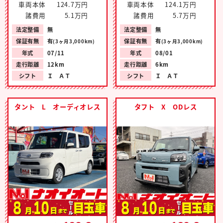
車両本体
124.7万円
車両本体
124.1万円
諸費用
5.1万円
諸費用
5.7万円
法定整備
無
法定整備
無
保証有無
有
保証有無
有
(3ヶ月3,000km)
(3ヶ月3,000km)
年式
07/11
年式
08/01
走行距離
12km
走行距離
6km
シフト
Ｉ ＡＴ
シフト
Ｉ ＡＴ
タント L オーディオレス
タフト X ODレス