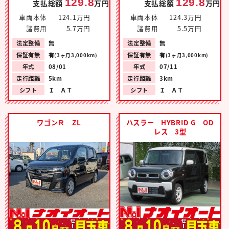
129.8
129.8
支払総額
万円
支払総額
万円
車両本体
124.1万円
車両本体
124.3万円
諸費用
5.7万円
諸費用
5.5万円
法定整備
無
法定整備
無
保証有無
有
保証有無
有
(3ヶ月3,000km)
(3ヶ月3,000km)
年式
08/01
年式
07/11
走行距離
5km
走行距離
3km
シフト
Ｉ ＡＴ
シフト
Ｉ ＡＴ
ワゴンＲ ZL
ハスラー HYBRID G OD
レス 3型