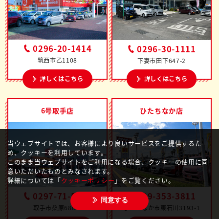
0296-20-1414
0296-30-1111
筑西市乙1108
下妻市田下647-2
詳しくはこちら
詳しくはこちら
6号取手店
ひたちなか店
当ウェブサイトでは、お客様により良いサービスをご提供するた
め、クッキーを利用しています。
このまま当ウェブサイトをご利用になる場合、クッキーの使用に同
意いただいたものとみなされます。
詳細については「
クッキーポリシー
」をご覧ください。
0297-71-5151
029-353-3811
同意する
取手市桑原680-1
ひたちなか市東石川3193-1