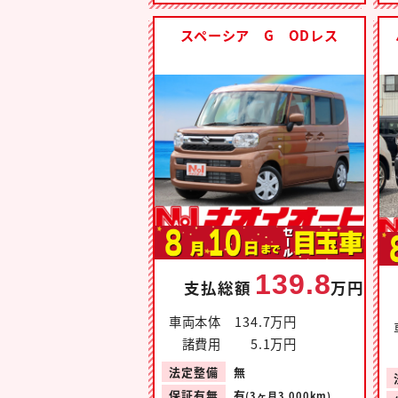
スペーシア G ODレス
139.8
支払総額
万円
車両本体
134.7万円
諸費用
5.1万円
法定整備
無
保証有無
有
(3ヶ月3,000km)