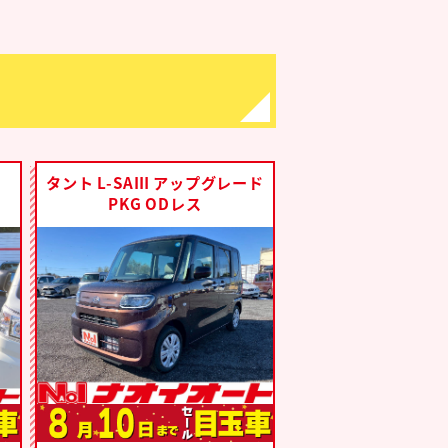
タント L-SAⅢ アップグレード
PKG ODレス