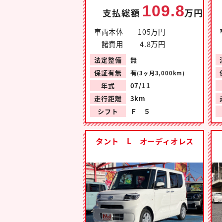
109.8
支払総額
万円
車両本体
105万円
諸費用
4.8万円
法定整備
無
保証有無
有
(3ヶ月3,000km)
年式
07/11
走行距離
3km
シフト
Ｆ ５
タント L オーディオレス