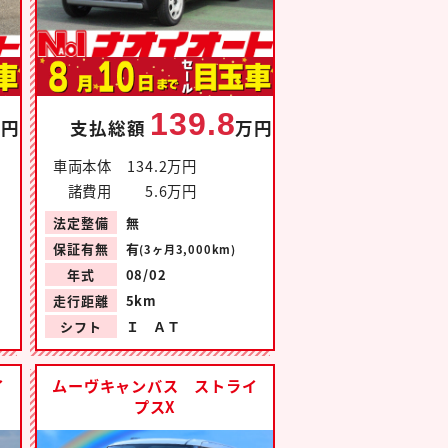
139.8
万円
支払総額
万円
車両本体
134.2万円
諸費用
5.6万円
法定整備
無
保証有無
有
(3ヶ月3,000km)
年式
08/02
走行距離
5km
シフト
Ｉ ＡＴ
イ
ムーヴキャンバス ストライ
プスX