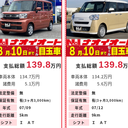
139.8
139.8
支払総額
万円
支払総額
車両本体
134.7万円
車両本体
134.2万円
諸費用
5.1万円
諸費用
5.6万円
法定整備
無
法定整備
無
保証有無
有
保証有無
有
(3ヶ月3,000km)
(3ヶ月3,000km)
年式
07/09
年式
07/12
走行距離
5km
走行距離
9km
シフト
Ｉ ＡＴ
シフト
Ｉ ＡＴ