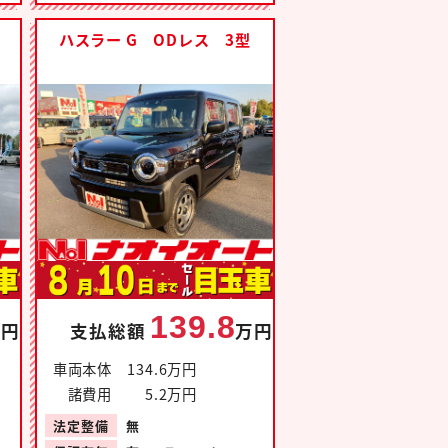
T
ハスラー G ODレス 3型
139.8
万円
支払総額
万円
車両本体
134.6万円
諸費用
5.2万円
法定整備
無