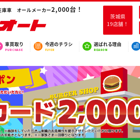
2,000台！
在庫車 オールメーカー
茨城県
19店舗！
車買取り
今週のチラシ
選ばれる理由
PURCHASE
FLYER
REASON