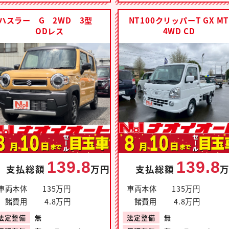
ハスラー G 2WD 3型
NT100クリッパーT GX M
ODレス
4WD CD
139.8
139.8
支払総額
万円
支払総額
車両本体
135万円
車両本体
135万円
諸費用
4.8万円
諸費用
4.8万円
法定整備
無
法定整備
無