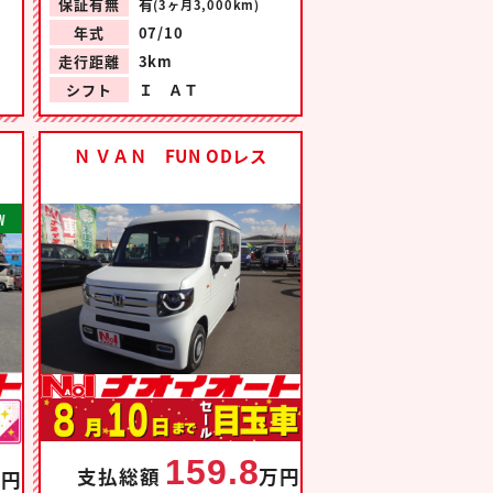
保証有無
有
(3ヶ月3,000km)
年式
07/10
走行距離
3km
シフト
Ｉ ＡＴ
Ｎ ＶＡＮ FUN ODレス
W
159.8
支払総額
万円
万円