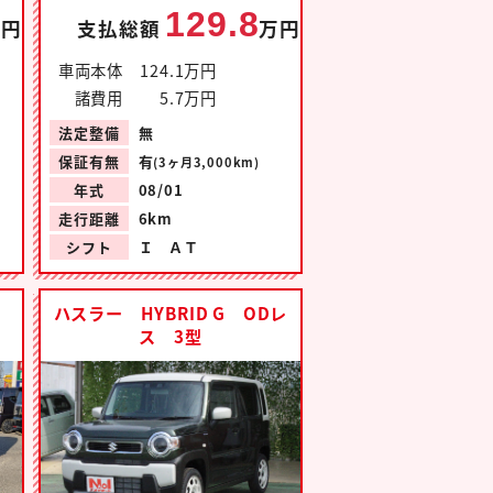
129.8
万円
支払総額
万円
車両本体
124.1万円
諸費用
5.7万円
法定整備
無
保証有無
有
(3ヶ月3,000km)
年式
08/01
走行距離
6km
シフト
Ｉ ＡＴ
ハスラー HYBRID G ODレ
ス 3型