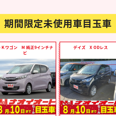
期間限定未使用車目玉車
ｅＫワゴン M 純正9インチナ
デイズ X ODレス
ビ