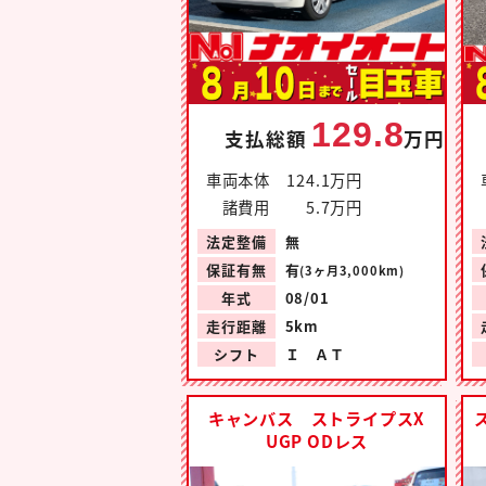
129.8
支払総額
万円
車両本体
124.1万円
諸費用
5.7万円
法定整備
無
保証有無
有
(3ヶ月3,000km)
年式
08/01
走行距離
5km
シフト
Ｉ ＡＴ
キャンバス ストライプスX
UGP ODレス