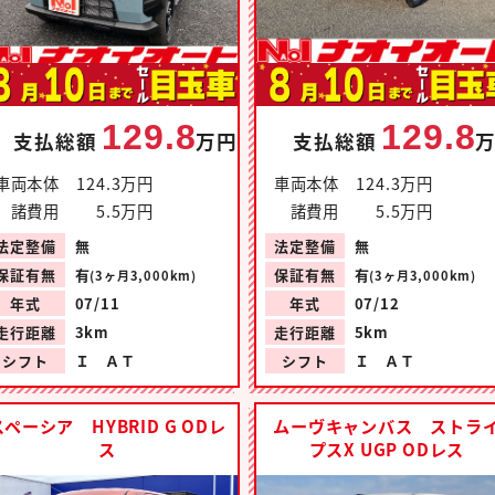
129.8
129.8
支払総額
万円
支払総額
車両本体
124.3万円
車両本体
124.3万円
諸費用
5.5万円
諸費用
5.5万円
法定整備
無
法定整備
無
保証有無
有
保証有無
有
(3ヶ月3,000km)
(3ヶ月3,000km)
年式
07/11
年式
07/12
走行距離
3km
走行距離
5km
シフト
Ｉ ＡＴ
シフト
Ｉ ＡＴ
スペーシア HYBRID G ODレ
ムーヴキャンバス ストラ
ス
プスX UGP ODレス