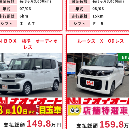
保証有無
有
保証有無
有
(3ヶ月3,000km)
(3ヶ月3,000km)
年式
07/03
年式
08/03
走行距離
6km
走行距離
15km
シフト
Ｉ ＡＴ
シフト
Ｆ ５
Ｎ ＢＯＸ 標準 オーディオ
ルークス X ODレス
レス
N
E
149.8
159.8
支払総額
万円
支払総額