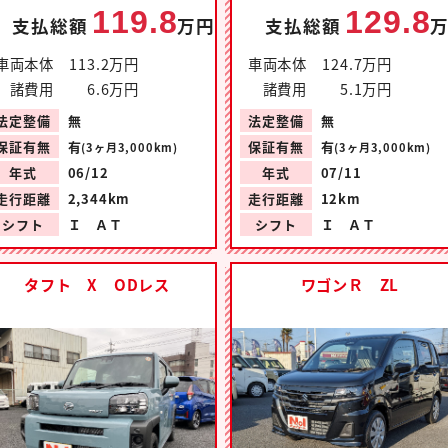
119.8
129.8
支払総額
万円
支払総額
車両本体
113.2万円
車両本体
124.7万円
諸費用
6.6万円
諸費用
5.1万円
法定整備
無
法定整備
無
保証有無
有
保証有無
有
(3ヶ月3,000km)
(3ヶ月3,000km)
年式
06/12
年式
07/11
走行距離
2,344km
走行距離
12km
シフト
Ｉ ＡＴ
シフト
Ｉ ＡＴ
タフト X ODレス
ワゴンＲ ZL