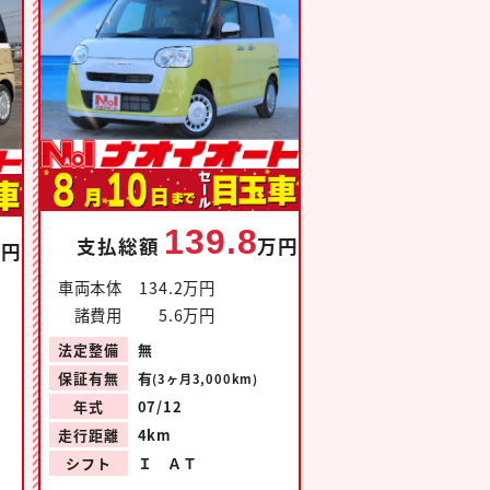
139.8
支払総額
万円
万円
車両本体
134.2万円
諸費用
5.6万円
法定整備
無
保証有無
有
(3ヶ月3,000km)
年式
07/12
走行距離
4km
シフト
Ｉ ＡＴ