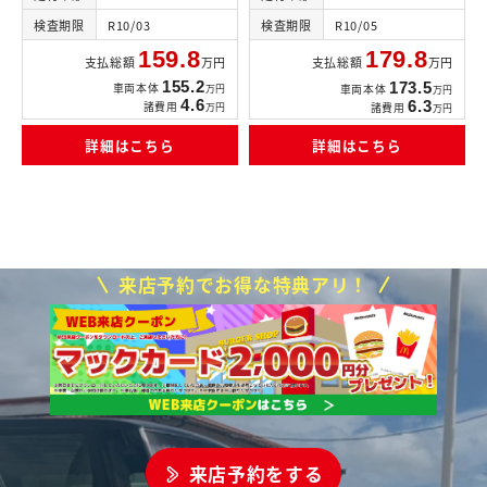
検査期限
R10/03
検査期限
R10/05
159.8
179.8
支払総額
万円
支払総額
万円
155.2
173.5
車両本体
車両本体
万円
万円
4.6
6.3
諸費用
諸費用
万円
万円
詳細はこちら
詳細はこちら
来店予約でお得な特典アリ！
来店予約をする