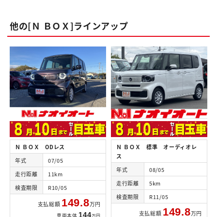
他の[Ｎ ＢＯＸ]ラインアップ
Ｎ ＢＯＸ ODレス
Ｎ ＢＯＸ 標準 オーディオレ
ス
年式
07/05
年式
08/05
走行距離
11km
走行距離
5km
検査期限
R10/05
検査期限
R11/05
149.8
支払総額
万円
149.8
支払総額
万円
144
車両本体
万円