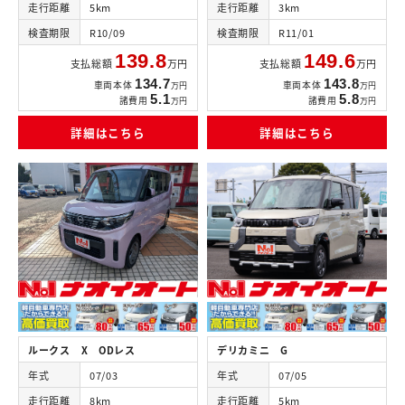
走行距離
5km
走行距離
3km
検査期限
R10/09
検査期限
R11/01
139.8
149.6
支払総額
万円
支払総額
万円
134.7
143.8
車両本体
車両本体
万円
万円
5.1
5.8
諸費用
諸費用
万円
万円
詳細はこちら
詳細はこちら
ルークス X ODレス
デリカミニ G
年式
07/03
年式
07/05
走行距離
8km
走行距離
5km