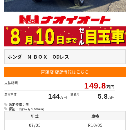
ホンダ Ｎ ＢＯＸ ODレス
戸頭店
店舗情報はこちら
支払総額
149.8
万円
車両本体
諸費用
144
5.8
万円
万円
法定整備：無
保証：有
(3ヶ月3,000km)
年式
車検
07/05
R10/05