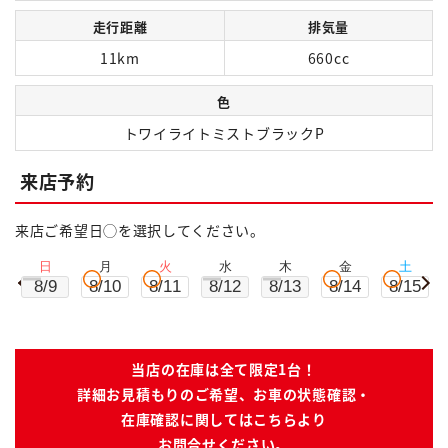
走行距離
排気量
11km
660cc
色
トワイライトミストブラックP
来店予約
来店ご希望日◯を選択してください。
日
月
火
水
木
金
土
8/9
8/10
8/11
8/12
8/13
8/14
8/15
当店の在庫は全て限定1台！
詳細お見積もりのご希望、お車の状態確認・
在庫確認に関してはこちらより
お問合せください。