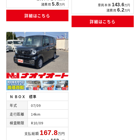
5.8
諸費用
143.6
万円
車両本体
万円
6.2
諸費用
万円
詳細はこちら
詳細はこちら
Ｎ ＢＯＸ 標準
年式
07/09
走行距離
14km
検査期限
R10/09
167.8
支払総額
万円