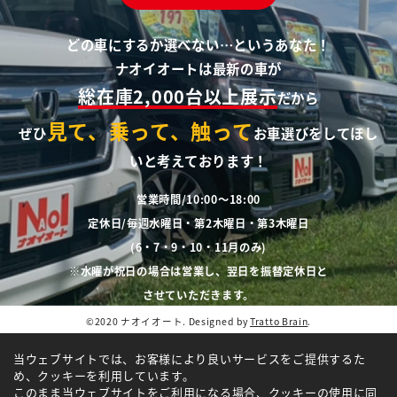
どの車にするか選べない…というあなた！
ナオイオートは最新の車が
総在庫2,000台以上展示
だから
見て、乗って、触って
ぜひ
お車選びをしてほし
いと考えております！
営業時間/10:00～18:00
定休日/毎週水曜日・第2木曜日・第3木曜日
(6・7・9・10・11月のみ)
※水曜が祝日の場合は営業し、翌日を振替定休日と
させていただきます。
©2020 ナオイオート. Designed by
Tratto Brain
.
当ウェブサイトでは、お客様により良いサービスをご提供するた
め、クッキーを利用しています。
このまま当ウェブサイトをご利用になる場合、クッキーの使用に同