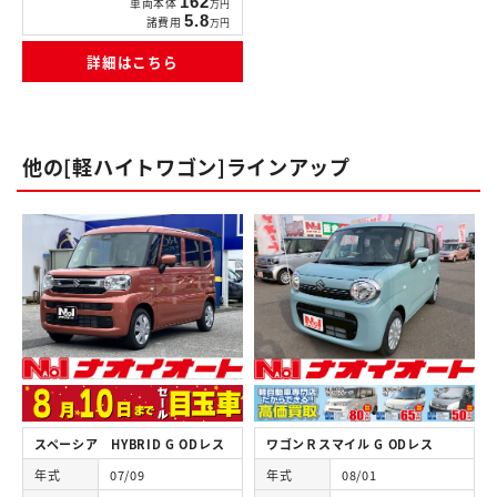
162
車両本体
万円
5.8
諸費用
万円
詳細はこちら
他の[軽ハイトワゴン]ラインアップ
スペーシア HYBRID G ODレス
ワゴンＲスマイル G ODレス
年式
07/09
年式
08/01