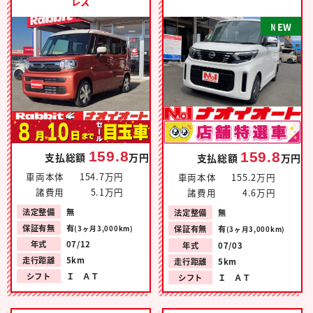
レス
N
E
W
159.8
159.8
支払総額
万円
支払総額
万円
車両本体
154.7万円
車両本体
155.2万円
諸費用
5.1万円
諸費用
4.6万円
法定整備
無
法定整備
無
保証有無
有
保証有無
有
(3ヶ月3,000km)
(3ヶ月3,000km)
年式
07/12
年式
07/03
走行距離
5km
走行距離
5km
シフト
Ｉ ＡＴ
シフト
Ｉ ＡＴ