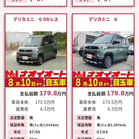
デリカミニ G ODレス
デリカミニ G
179.8
179.8
支払総額
万円
支払総額
万円
車両本体
173.5万円
車両本体
173.5万円
諸費用
6.3万円
諸費用
6.3万円
法定整備
無
法定整備
無
保証有無
有
保証有無
有
(3ヶ月3,000km)
(3ヶ月3,000km)
年式
07/05
年式
07/04