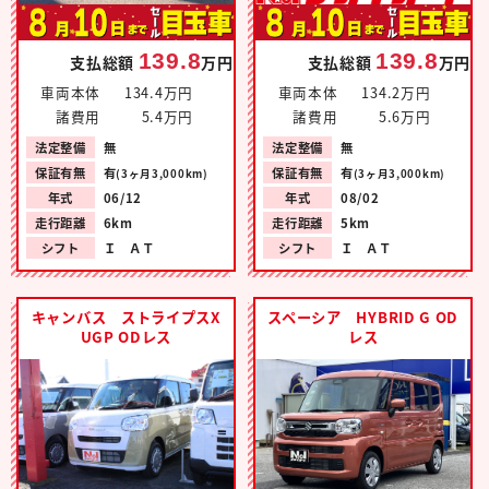
139.8
139.8
支払総額
万円
支払総額
万円
車両本体
134.4万円
車両本体
134.2万円
諸費用
5.4万円
諸費用
5.6万円
法定整備
無
法定整備
無
保証有無
有
保証有無
有
(3ヶ月3,000km)
(3ヶ月3,000km)
年式
06/12
年式
08/02
走行距離
6km
走行距離
5km
シフト
Ｉ ＡＴ
シフト
Ｉ ＡＴ
キャンバス ストライプスX
スペーシア HYBRID G OD
UGP ODレス
レス