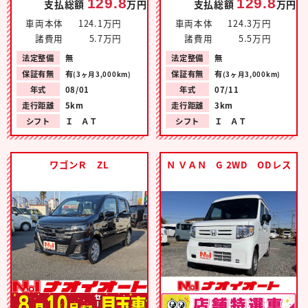
129.8
129.8
支払総額
万円
支払総額
万円
車両本体
124.1万円
車両本体
124.3万円
諸費用
5.7万円
諸費用
5.5万円
法定整備
無
法定整備
無
保証有無
有
保証有無
有
(3ヶ月3,000km)
(3ヶ月3,000km)
年式
08/01
年式
07/11
走行距離
5km
走行距離
3km
シフト
Ｉ ＡＴ
シフト
Ｉ ＡＴ
ワゴンＲ ZL
Ｎ ＶＡＮ G 2WD ODレス