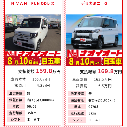
Ｎ ＶＡＮ FUN ODレス
デリカミニ G
159.8
169.8
支払総額
万円
支払総額
万円
車両本体
155.6万円
車両本体
163.5万円
諸費用
4.2万円
諸費用
6.3万円
法定整備
無
法定整備
無
保証有無
有
保証有無
有
(3ヶ月3,000km)
(3ヶ月3,000km)
年式
06/09
年式
07/05
走行距離
35km
走行距離
5km
シフト
Ｉ ＡＴ
シフト
Ｉ ＡＴ