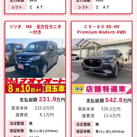
走行距離
5km
走行距離
5km
シフト
Ｉ ＡＴ
シフト
Ｉ ＡＴ
ソリオ MX 全方位モニタ
ＣＸ－８０ XD-HV
ー付き
Premium Modern 4WD
231.9
542.8
支払総額
万円
支払総額
万円
車両本体
223.8万円
車両本体
530.2万円
諸費用
8.1万円
諸費用
12.6万円
法定整備
無
法定整備
無
保証有無
有
(3ヶ月3,000km)
保証有無
有
(3ヶ月3,000km)