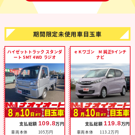
期間限定未使用車目玉車
ハイゼットトラック スタンダ
ｅＫワゴン M 純正9インチ
ート 5MT 4WD ラジオ
ナビ
109.8
119.8
支払総額
万円
支払総額
万円
車両本体
105万円
車両本体
113.2万円