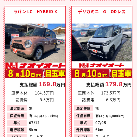
ラパン LC HYBRID X
デリカミニ G ODレス
169.8
179.8
支払総額
万円
支払総額
万円
車両本体
164.5万円
車両本体
173.5万円
諸費用
5.3万円
諸費用
6.3万円
法定整備
無
法定整備
無
保証有無
有
保証有無
有
(3ヶ月3,000km)
(3ヶ月3,000km)
年式
07/12
年式
07/05
走行距離
5km
走行距離
6km
シフト
Ｉ ＡＴ
シフト
Ｉ ＡＴ