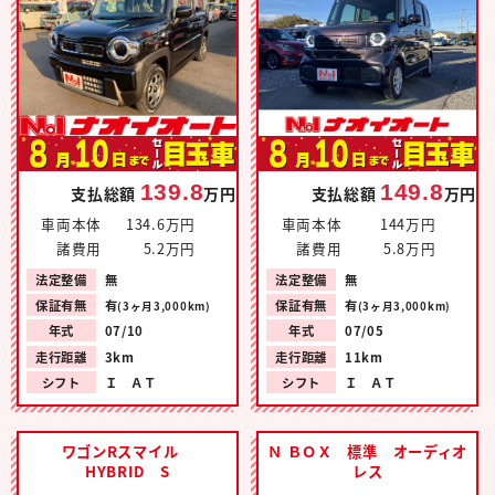
139.8
149.8
支払総額
万円
支払総額
万円
車両本体
134.6万円
車両本体
144万円
諸費用
5.2万円
諸費用
5.8万円
法定整備
無
法定整備
無
保証有無
有
保証有無
有
(3ヶ月3,000km)
(3ヶ月3,000km)
年式
07/10
年式
07/05
走行距離
3km
走行距離
11km
シフト
Ｉ ＡＴ
シフト
Ｉ ＡＴ
ワゴンRスマイル
Ｎ ＢＯＸ 標準 オーディオ
HYBRID S
レス