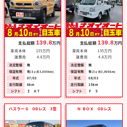
139.8
139.8
支払総額
万円
支払総額
万円
車両本体
135万円
車両本体
135万円
諸費用
4.8万円
諸費用
4.8万円
法定整備
無
法定整備
無
保証有無
有
保証有無
有
(3ヶ月3,000km)
(3ヶ月3,000km)
年式
07/03
年式
08/03
走行距離
6km
走行距離
15km
シフト
Ｉ ＡＴ
シフト
Ｆ ５
ハスラー G ODレス 3型
Ｎ ＢＯＸ ODレス