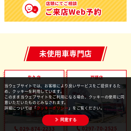
未使用車専門店
牛久店
戸頭店
当ウェブサイトでは、お客様により良いサービスをご提供するた
め、クッキーを利用しています。
このまま当ウェブサイトをご利用になる場合、クッキーの使用に同
意いただいたものとみなされます。
詳細については「
クッキーポリシー
」をご覧ください。
同意する
0297-70-2525
029-874-2233