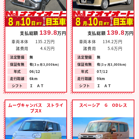
139.8
139.8
支払総額
万円
支払総額
万円
車両本体
135.2万円
車両本体
134.2万円
諸費用
4.6万円
諸費用
5.6万円
法定整備
無
法定整備
無
保証有無
有
保証有無
有
(3ヶ月3,000km)
(3ヶ月3,000km)
年式
06/12
年式
07/12
走行距離
6km
走行距離
9km
シフト
Ｉ ＡＴ
シフト
Ｉ ＡＴ
ムーヴキャンバス ストライ
スペーシア G ODレス
プスX