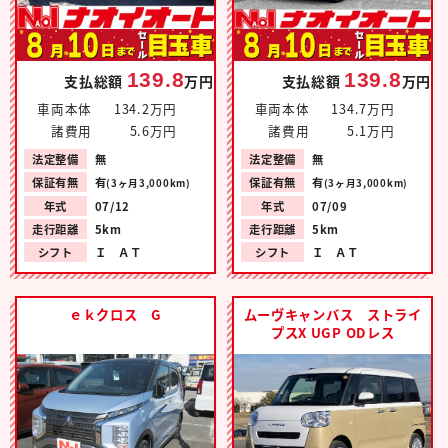
139.8
139.8
支払総額
万円
支払総額
万円
車両本体
134.2万円
車両本体
134.7万円
諸費用
5.6万円
諸費用
5.1万円
法定整備
無
法定整備
無
保証有無
有
保証有無
有
(3ヶ月3,000km)
(3ヶ月3,000km)
年式
07/12
年式
07/09
走行距離
5km
走行距離
5km
シフト
Ｉ ＡＴ
シフト
Ｉ ＡＴ
ｅｋクロス G
ムーヴキャンバス ストライ
プスX UGP ODレス