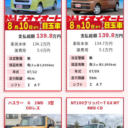
139.8
139.8
支払総額
万円
支払総額
万円
車両本体
134.7万円
車両本体
134.2万円
諸費用
5.1万円
諸費用
5.6万円
法定整備
無
法定整備
無
保証有無
有
保証有無
有
(3ヶ月3,000km)
(3ヶ月3,000km)
年式
07/09
年式
07/12
走行距離
5km
走行距離
4km
シフト
Ｉ ＡＴ
シフト
Ｉ ＡＴ
ハスラー G 2WD 3型
NT100クリッパーT GX MT
ODレス
4WD CD