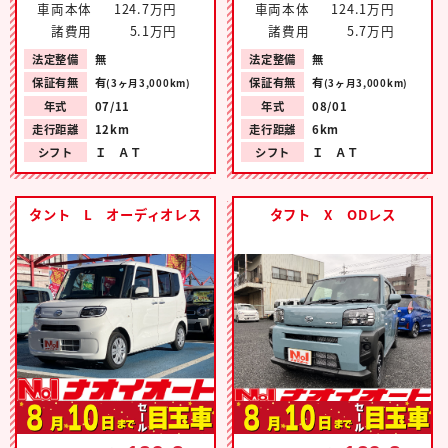
車両本体
124.7万円
車両本体
124.1万円
諸費用
5.1万円
諸費用
5.7万円
法定整備
無
法定整備
無
保証有無
有
保証有無
有
(3ヶ月3,000km)
(3ヶ月3,000km)
年式
07/11
年式
08/01
走行距離
12km
走行距離
6km
シフト
Ｉ ＡＴ
シフト
Ｉ ＡＴ
タント L オーディオレス
タフト X ODレス