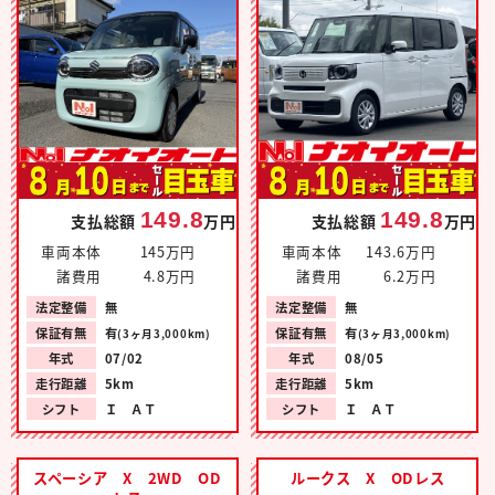
149.8
149.8
支払総額
万円
支払総額
万円
車両本体
145万円
車両本体
143.6万円
諸費用
4.8万円
諸費用
6.2万円
法定整備
無
法定整備
無
保証有無
有
保証有無
有
(3ヶ月3,000km)
(3ヶ月3,000km)
年式
07/02
年式
08/05
走行距離
5km
走行距離
5km
シフト
Ｉ ＡＴ
シフト
Ｉ ＡＴ
スペーシア X 2WD OD
ルークス X ODレス