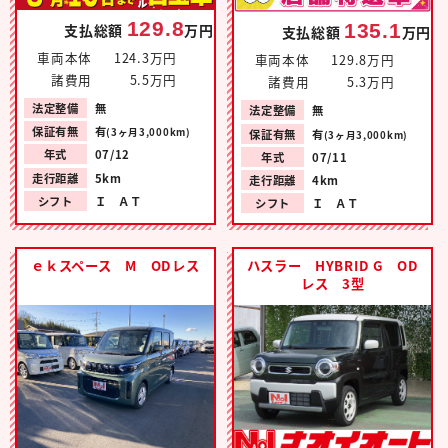
129.8
135.1
支払総額
万円
支払総額
万円
車両本体
124.3万円
車両本体
129.8万円
諸費用
5.5万円
諸費用
5.3万円
法定整備
無
法定整備
無
保証有無
有
(3ヶ月3,000km)
保証有無
有
(3ヶ月3,000km)
年式
07/12
年式
07/11
走行距離
5km
走行距離
4km
シフト
Ｉ ＡＴ
シフト
Ｉ ＡＴ
ｅｋスペース M ODレス
ハスラー HYBRID G OD
レス 3型