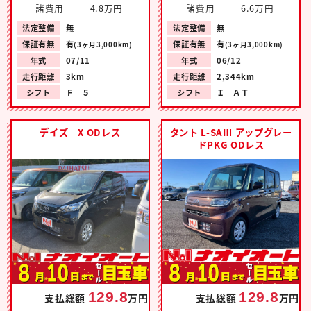
諸費用
4.8万円
諸費用
6.6万円
法定整備
無
法定整備
無
保証有無
有
保証有無
有
(3ヶ月3,000km)
(3ヶ月3,000km)
年式
07/11
年式
06/12
走行距離
3km
走行距離
2,344km
シフト
Ｆ ５
シフト
Ｉ ＡＴ
デイズ X ODレス
タント L-SAⅢ アップグレー
ドPKG ODレス
129.8
129.8
支払総額
万円
支払総額
万円