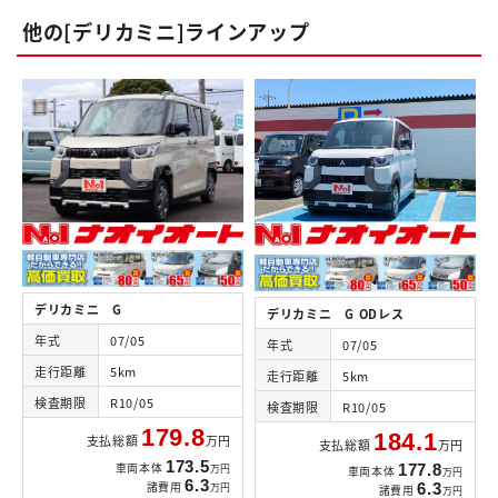
他の[デリカミニ]ラインアップ
デリカミニ G
デリカミニ G ODレス
年式
07/05
年式
07/05
走行距離
5km
走行距離
5km
検査期限
R10/05
検査期限
R10/05
179.8
184.1
支払総額
万円
支払総額
万円
173.5
車両本体
万円
177.8
車両本体
万円
6.3
諸費用
万円
6.3
諸費用
万円