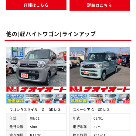
詳細はこちら
詳細はこちら
他の[軽ハイトワゴン]ラインアップ
ワゴンＲスマイル Ｇ ODレス
スペーシア G ODレス
年式
08/01
年式
08/01
走行距離
5km
走行距離
3km
検査期限
R11/01
検査期限
R11/01