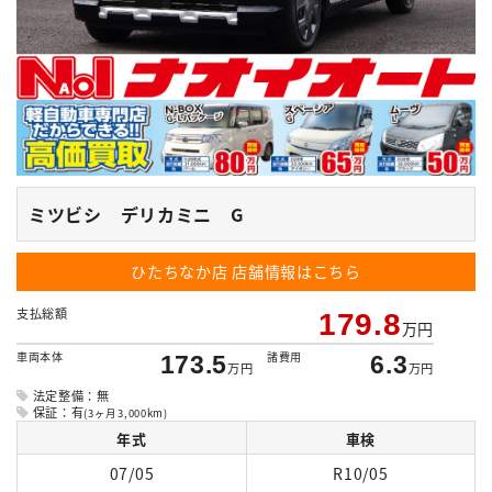
ミツビシ デリカミニ G
ひたちなか店
店舗情報はこちら
支払総額
179.8
万円
車両本体
諸費用
173.5
6.3
万円
万円
法定整備：無
保証：有
(3ヶ月3,000km)
年式
車検
07/05
R10/05