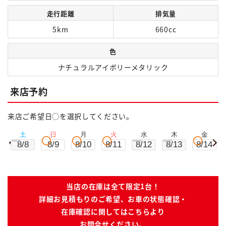
走行距離
排気量
5km
660cc
色
ナチュラルアイボリーメタリック
来店予約
来店ご希望日◯を選択してください。
土
日
月
火
水
木
金
8/8
8/9
8/10
8/11
8/12
8/13
8/14
当店の在庫は全て限定1台！
詳細お見積もりのご希望、お車の状態確認・
在庫確認に関してはこちらより
お問合せください。