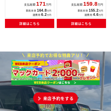
171
159.8
支払総額
万円
支払総額
万円
164.8
155.2
車両本体
車両本体
万円
万円
6.2
4.6
諸費用
諸費用
万円
万円
詳細はこちら
詳細はこちら
来店予約でお得な特典アリ！
来店予約をする