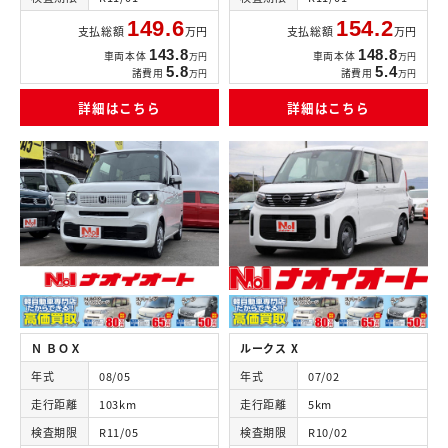
149.6
154.2
支払総額
万円
支払総額
万円
143.8
148.8
車両本体
車両本体
万円
万円
5.8
5.4
諸費用
諸費用
万円
万円
詳細はこちら
詳細はこちら
Ｎ ＢＯＸ
ルークス X
年式
08/05
年式
07/02
走行距離
103km
走行距離
5km
検査期限
R11/05
検査期限
R10/02