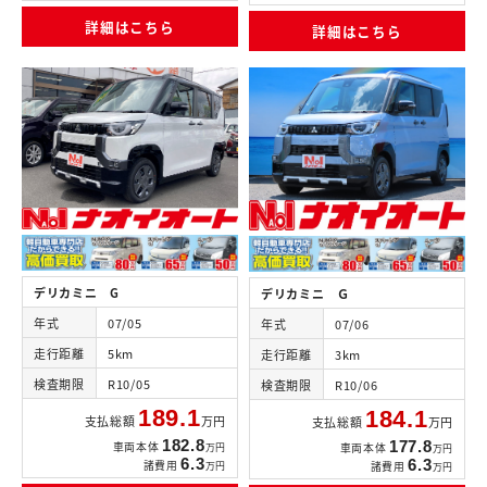
詳細はこちら
詳細はこちら
デリカミニ G
デリカミニ Ｇ
年式
07/05
年式
07/06
走行距離
5km
走行距離
3km
検査期限
R10/05
検査期限
R10/06
189.1
184.1
支払総額
万円
支払総額
万円
182.8
177.8
車両本体
万円
車両本体
万円
6.3
6.3
諸費用
万円
諸費用
万円