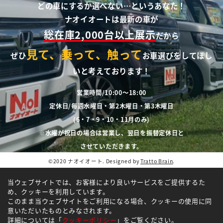
どの車にするか選べない…というあなた！
ナオイオートは最新の車が
総在庫2,000台以上展示
だから
見て、乗って、触って
ぜひ
お車選びをしてほし
いと考えております！
営業時間/10:00～18:00
定休日/毎週水曜日・第2木曜日・第3木曜日
(6・7・9・10・11月のみ)
※水曜が祝日の場合は営業し、翌日を振替定休日と
させていただきます。
©2020 ナオイオート. Designed by
Tratto Brain
.
当ウェブサイトでは、お客様により良いサービスをご提供するた
め、クッキーを利用しています。
このまま当ウェブサイトをご利用になる場合、クッキーの使用に同
意いただいたものとみなされます。
詳細については「
クッキーポリシー
」をご覧ください。