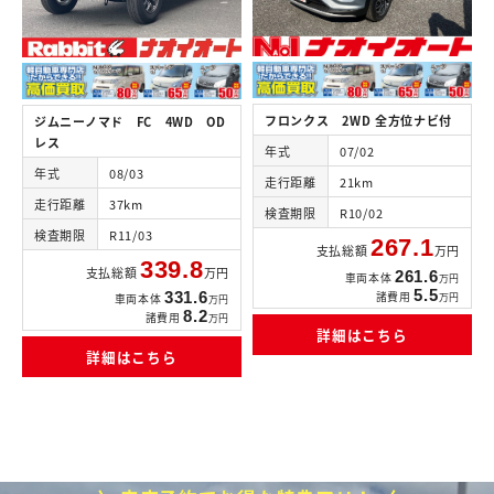
フロンクス 2WD 全方位ナビ付
ジムニーノマド FC 4WD OD
レス
年式
07/02
年式
08/03
走行距離
21km
走行距離
37km
検査期限
R10/02
検査期限
R11/03
267.1
支払総額
万円
339.8
支払総額
万円
261.6
車両本体
万円
5.5
諸費用
331.6
万円
車両本体
万円
8.2
諸費用
万円
詳細はこちら
詳細はこちら