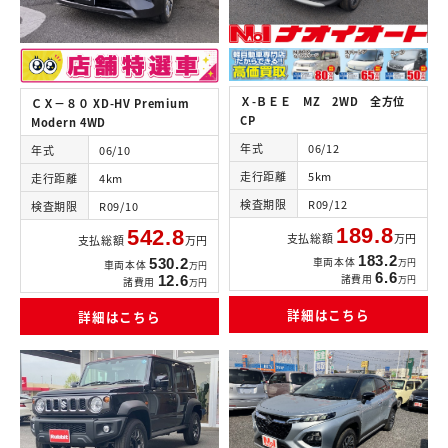
Ｘ-ＢＥＥ MZ 2WD 全方位
ＣＸ－８０ XD-HV Premium
CP
Modern 4WD
年式
06/12
年式
06/10
走行距離
5km
走行距離
4km
検査期限
R09/12
検査期限
R09/10
189.8
542.8
支払総額
万円
支払総額
万円
183.2
車両本体
530.2
万円
車両本体
万円
6.6
諸費用
12.6
万円
諸費用
万円
詳細はこちら
詳細はこちら