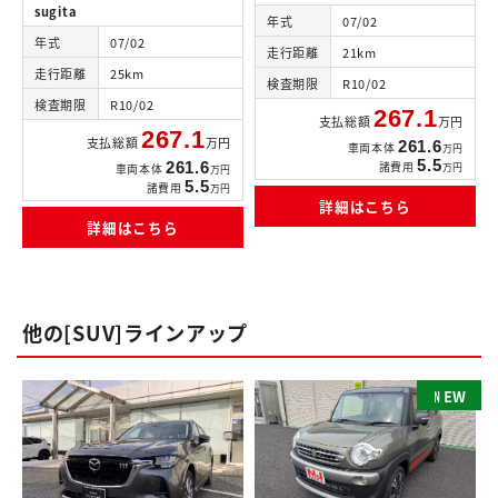
sugita
年式
07/02
年式
07/02
走行距離
21km
走行距離
25km
検査期限
R10/02
検査期限
R10/02
267.1
支払総額
万円
267.1
支払総額
万円
261.6
車両本体
万円
5.5
261.6
諸費用
万円
車両本体
万円
5.5
諸費用
万円
詳細はこちら
詳細はこちら
他の[SUV]ラインアップ
N
E
W