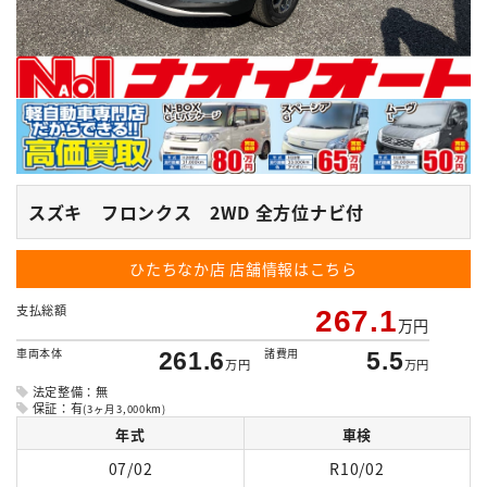
スズキ フロンクス 2WD 全方位ナビ付
ひたちなか店
店舗情報はこちら
支払総額
267.1
万円
車両本体
諸費用
261.6
5.5
万円
万円
法定整備：無
保証：有
(3ヶ月3,000km)
年式
車検
07/02
R10/02