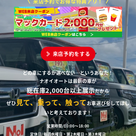
来店予約でお得な特典アリ！
来店予約をする
どの車にするか選べない…というあなた！
ナオイオートは最新の車が
総在庫2,000台以上展示
だから
見て、乗って、触って
ぜひ
お車選びをしてほし
いと考えております！
営業時間/10:00～18:00
定休日/毎週水曜日・第2木曜日・第3木曜日