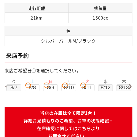
走行距離
排気量
21km
1500cc
色
シルバーパールM/ブラック
来店予約
来店ご希望日◯を選択してください。
金
土
日
月
火
水
木
8/7
8/8
8/9
8/10
8/11
8/12
8/13
当店の在庫は全て限定1台！
詳細お見積もりのご希望、お車の状態確認・
在庫確認に関してはこちらより
お問合せください。