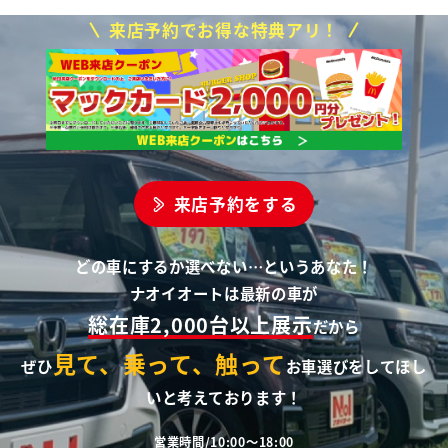
来店予約でお得な特典アリ！
来店予約をする
どの車にするか選べない…というあなた！
ナオイオートは最新の車が
総在庫2,000台以上展示
だから
見て、乗って、触って
ぜひ
お車選びをしてほし
いと考えております！
営業時間/10:00～18:00