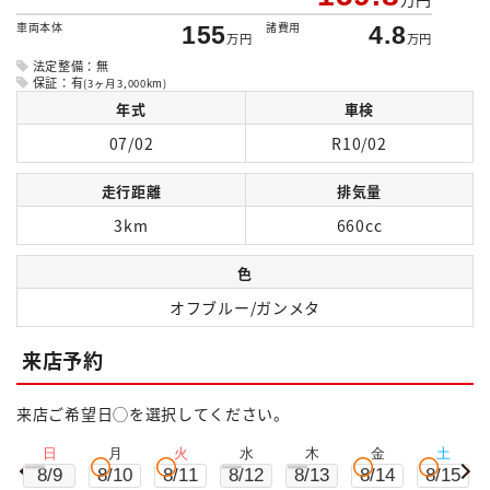
車両本体
諸費用
155
4.8
万円
万円
法定整備：無
保証：有
(3ヶ月3,000km)
年式
車検
07/02
R10/02
走行距離
排気量
3km
660cc
色
オフブルー/ガンメタ
来店予約
来店ご希望日◯を選択してください。
日
月
火
水
木
金
土
8/9
8/10
8/11
8/12
8/13
8/14
8/15