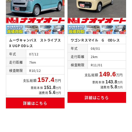
ムーヴキャンバス ストライプス
ワゴンＲスマイル G ODレス
X UGP ODレス
年式
08/01
年式
07/12
走行距離
2km
走行距離
7km
検査期限
R11/01
検査期限
R10/12
149.6
支払総額
万円
157.4
支払総額
万円
143.8
車両本体
万円
5.8
151.8
諸費用
万円
車両本体
万円
5.6
諸費用
万円
詳細はこちら
詳細はこちら