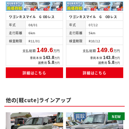
ワゴンＲスマイル G ODレス
ワゴンＲスマイル G ODレス
年式
08/01
年式
07/12
走行距離
6km
走行距離
5km
検査期限
R11/01
検査期限
R10/12
149.6
149.6
支払総額
万円
支払総額
万円
143.8
143.8
車両本体
車両本体
万円
万円
5.8
5.8
諸費用
諸費用
万円
万円
詳細はこちら
詳細はこちら
他の[軽cute]ラインアップ
N
E
W