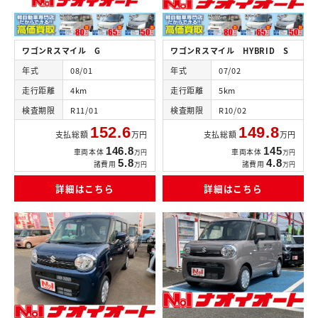
ワゴンRスマイル G
ワゴンRスマイル HYBRID S
年式
08/01
年式
07/02
走行距離
4km
走行距離
5km
検査期限
R11/01
検査期限
R10/02
152.6
149.8
支払総額
万円
支払総額
万円
146.8
145
車両本体
車両本体
万円
万円
5.8
4.8
諸費用
諸費用
万円
万円
詳細はこちら
詳細はこちら