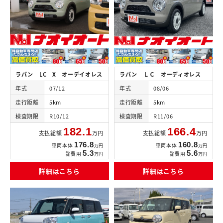
ラパン LC X オーデイオレス
ラパン ＬＣ オーディオレス
年式
07/12
年式
08/06
走行距離
5km
走行距離
5km
検査期限
R10/12
検査期限
R11/06
182.1
166.4
支払総額
万円
支払総額
万円
176.8
160.8
車両本体
車両本体
万円
万円
5.3
5.6
諸費用
諸費用
万円
万円
詳細はこちら
詳細はこちら