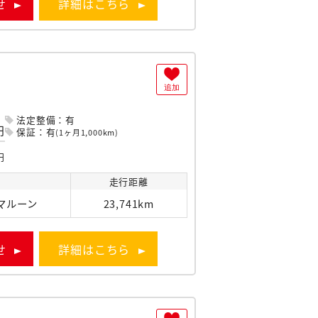
せ
詳細はこちら
追加
法定整備：有
円
保証：有
(1ヶ月1,000km)
円
色
走行
距離
マルーン
23,741km
せ
詳細はこちら