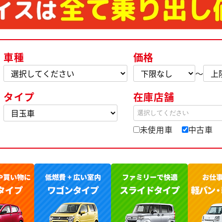
車種
価格
～
タイプ
在庫店舗
選択してください
未使用車
中古車