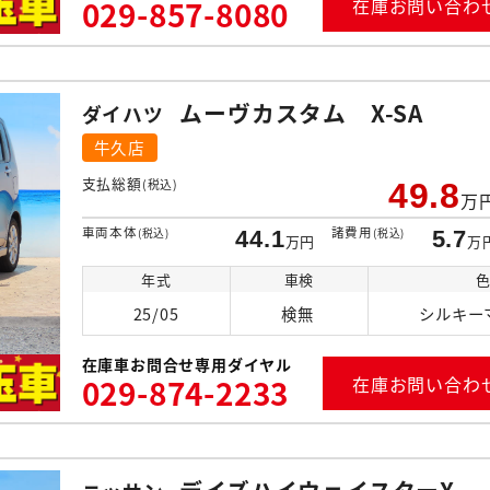
029-857-8080
在庫お問い合わ
ムーヴカスタム X-SA
ダイハツ
牛久店
支払総額
(税込)
49.8
万
車両本体
諸費用
(税込)
44.1
(税込)
5.7
万円
万
年式
車検
25/05
検無
シルキー
在庫車お問合せ専用ダイヤル
029-874-2233
在庫お問い合わ