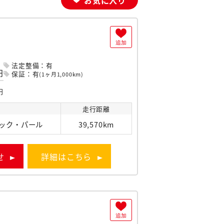
追加
法定整備：有
円
保証：有
(1ヶ月1,000km)
円
走行
距離
ック・パール
39,570km
せ
詳細はこちら
追加