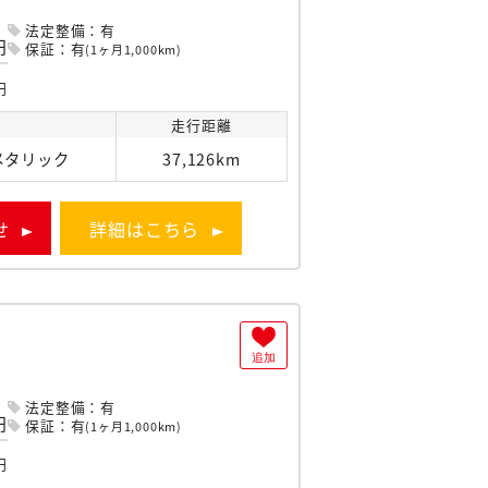
法定整備：有
円
保証：有
(1ヶ月1,000km)
円
走行
距離
メタリック
37,126km
せ
詳細はこちら
追加
法定整備：有
円
保証：有
(1ヶ月1,000km)
円