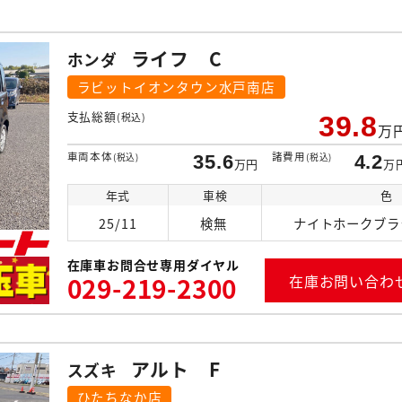
ライフ C
ホンダ
ラビットイオンタウン水戸南店
支払総額
(税込)
39.8
万
車両本体
諸費用
(税込)
35.6
(税込)
4.2
万円
万
年式
車検
色
25/11
検無
ナイトホークブラ
在庫車お問合せ専用ダイヤル
029-219-2300
在庫お問い合わ
アルト F
スズキ
ひたちなか店