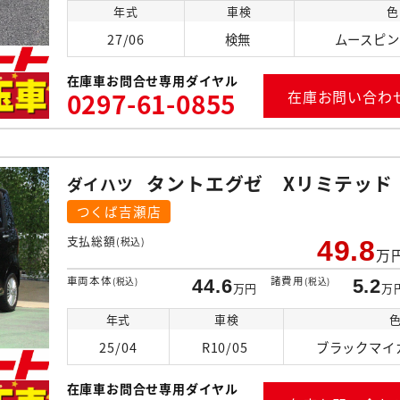
年式
車検
色
27/06
検無
ムースピン
在庫車お問合せ専用ダイヤル
0297-61-0855
在庫お問い合わ
タントエグゼ Xリミテッ
ダイハツ
つくば吉瀬店
支払総額
(税込)
49.8
万
車両本体
諸費用
(税込)
44.6
(税込)
5.2
万円
万
年式
車検
25/04
R10/05
ブラックマイ
在庫車お問合せ専用ダイヤル