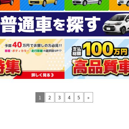
1
2
3
4
5
»