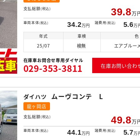
支払総額
(税込)
39.8
万
車両本体
諸費用
(税込)
34.2
(税込)
5.6
万円
万
年式
車検
色
25/07
検無
エアブルー
在庫車お問合せ専用ダイヤル
029-353-3811
在庫お問い合わ
ムーヴコンテ L
ダイハツ
龍ヶ岡店
支払総額
(税込)
49.8
万
車両本体
諸費用
(税込)
44.1
(税込)
5.7
万円
万