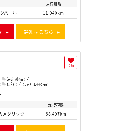
走行
距離
クパール
11,940km
せ
詳細はこちら
ド
追加
法定整備：有
円
保証：有
(1ヶ月1,000km)
円
色
走行
距離
カメタリック
68,497km