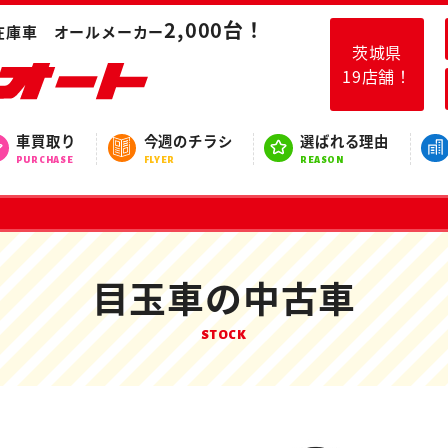
2,000台！
在庫車 オールメーカー
茨城県
19店舗！
車買取り
今週のチラシ
選ばれる理由
PURCHASE
FLYER
REASON
目玉車の中古車
STOCK