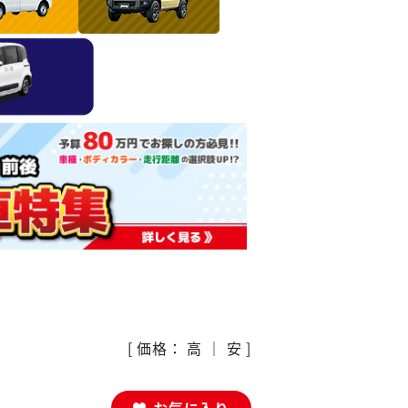
[ 価格：
高
｜
安
]
お気に入り