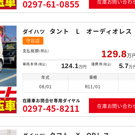
0297-61-0855
在庫お問い合わ
タント L オーディオレス
ダイハツ
守谷店
支払総額
(税込)
129.8
万
車両本体
諸費用
(税込)
124.1
(税込)
5.7
万円
万
年式
車検
08/01
R11/01
在庫車お問合せ専用ダイヤル
0297-45-8211
在庫お問い合わ