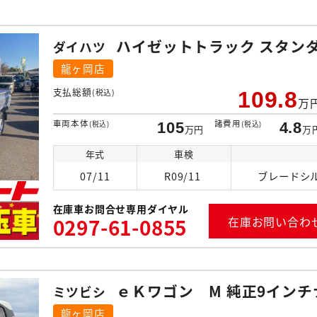
ハイゼットトラック スタンダー
ダイハツ
龍ヶ岡店
支払総額
(税込)
109.8
万
車両本体
諸費用
(税込)
105
(税込)
4.8
万円
万
年式
車検
07/11
R09/11
ブレードシ
在庫車お問合せ専用ダイヤル
0297-61-0855
在庫お問い合わ
ｅＫワゴン M 純正9インチ
ミツビシ
龍ヶ岡店