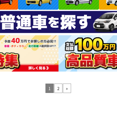
1
2
»