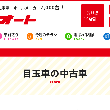
2,000台！
在庫車 オールメーカー
茨城県
19店舗！
車買取り
今週のチラシ
選ばれる理由
PURCHASE
FLYER
REASON
目玉車の中古車
STOCK