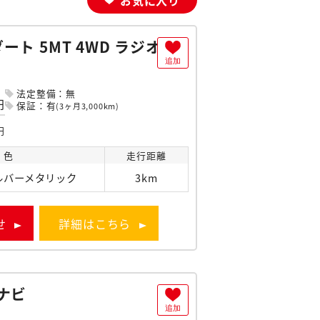
ト 5MT 4WD ラジオ
追加
法定整備：無
円
保証：有
(3ヶ月3,000km)
円
色
走行
距離
ルバーメタリック
3km
せ
詳細はこちら
ナビ
追加