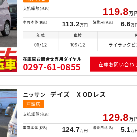
支払総額
(税込)
119.8
万
車両本体
諸費用
(税込)
113.2
(税込)
6.6
万円
万
年式
車検
06/12
R09/12
ライラックピ
在庫車お問合せ専用ダイヤル
0297-61-0855
在庫お問い合わ
デイズ X ODレス
ニッサン
戸頭店
支払総額
(税込)
129.8
万
車両本体
諸費用
(税込)
124.7
(税込)
5.1
万円
万