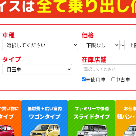
車種
価格
～
タイプ
在庫店舗
選択してください
未使用車
中古車