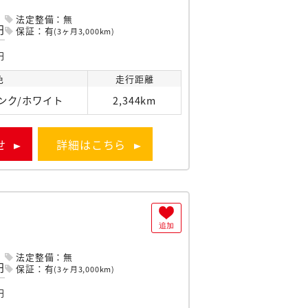
法定整備：無
円
保証：有
(3ヶ月3,000km)
円
色
走行
距離
ンク/ホワイト
2,344km
せ
詳細はこちら
追加
法定整備：無
円
保証：有
(3ヶ月3,000km)
円