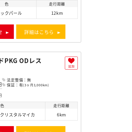
色
走行
距離
ラックパール
12km
せ
詳細はこちら
ドPKG ODレス
追加
法定整備：無
円
保証：有
(3ヶ月3,000km)
円
色
走行
距離
ンクリスタルマイカ
6km