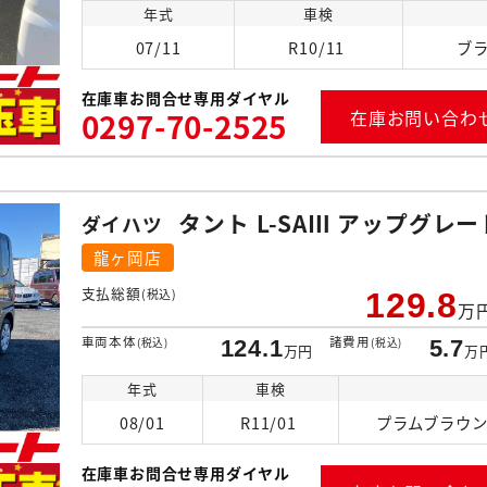
年式
車検
07/11
R10/11
ブ
在庫車お問合せ専用ダイヤル
0297-70-2525
在庫お問い合わ
タント L-SAⅢ アップグレー
ダイハツ
龍ヶ岡店
支払総額
(税込)
129.8
万
車両本体
諸費用
(税込)
124.1
(税込)
5.7
万円
万
年式
車検
08/01
R11/01
プラムブラウ
在庫車お問合せ専用ダイヤル